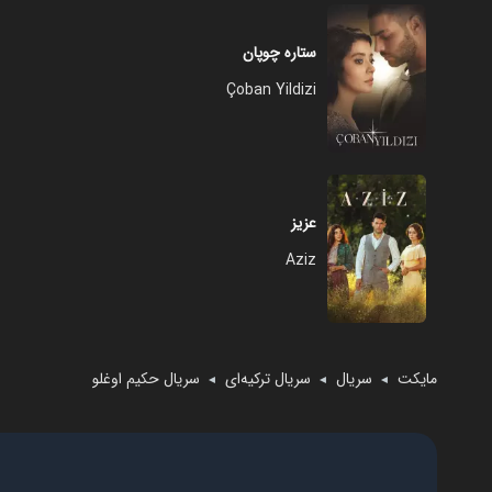
ستاره چوپان
Çoban Yildizi
عزیز
Aziz
مایکت
سریال
سریال ترکیه‌ای
سریال حکیم اوغلو
◄
◄
◄