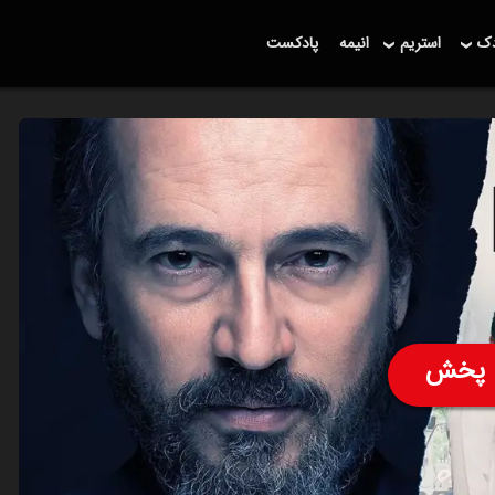
دک
استریم
انیمه
پادکست
پخش