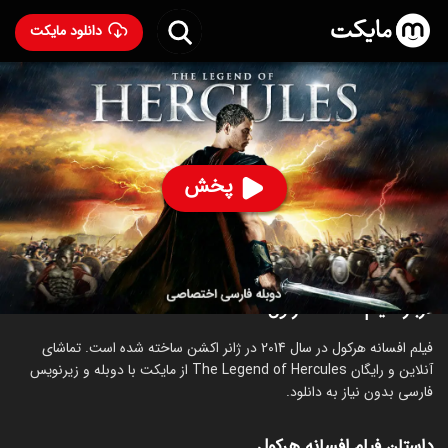
دانلود مایکت
فیلم افسانه هرکول با دوبله فارسی
- The Legend of
Hercules 2014
89
۴.۳
۴۷۵
%
پخش
ساخت آمریکا سال 2014
رده سنی ۱۳+
اکشن
ماجراجویی
درباره فیلم افسانه هرکول
فیلم افسانه هرکول در سال 2014 در ژانر اکشن ساخته شده است. تماشای
آنلاین و رایگان The Legend of Hercules از مایکت با دوبله و زیرنویس
فارسی بدون نیاز به دانلود.
داستان فیلم افسانه هرکول