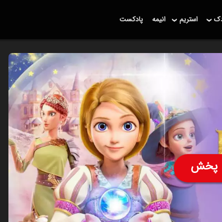
دک
استریم
انیمه
پادکست
پخش