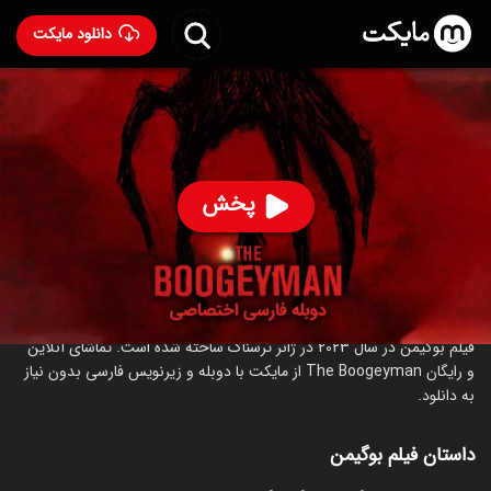
دانلود مایکت
فیلم بوگیمن با دوبله فارسی
- The Boogeyman 2023
87
۵.۹
۴۲۵
%
پخش
ساخت آمریکا سال 2023
رده سنی ۱۳+
ترسناک
درباره فیلم بوگیمن
فیلم بوگیمن در سال 2023 در ژانر ترسناک ساخته شده است. تماشای آنلاین
و رایگان The Boogeyman از مایکت با دوبله و زیرنویس فارسی بدون نیاز
به دانلود.
داستان فیلم بوگیمن