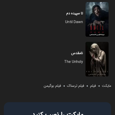
تا سپیده دم
Until Dawn
نامقدس
The Unholy
مایکت
فیلم
فیلم ترسناک
فیلم بوگیمن
◄
◄
◄
مایکت را نصب کنید