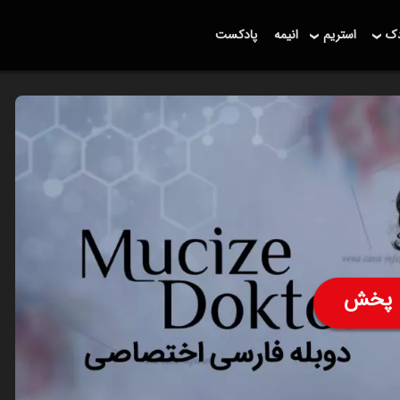
دک
استریم
انیمه
پادکست
پخش