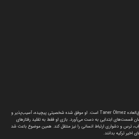
بدون شک بزرگ‌ترین نقطه قوت سریال، شخصیت «علی وفا» و اجرای فوق‌العاده Taner Ölmez است. او موفق شده شخصیتی پیچیده، آسیب‌پذیر و
قسمت‌های ابتدایی به دست می‌آورد. بازی او فقط به تقلید رفتارهای
راب، ترس و دشواری ارتباط انسانی را نیز منتقل کند. همین موضوع باعث شد
ی اخیر ترکیه بدانند.