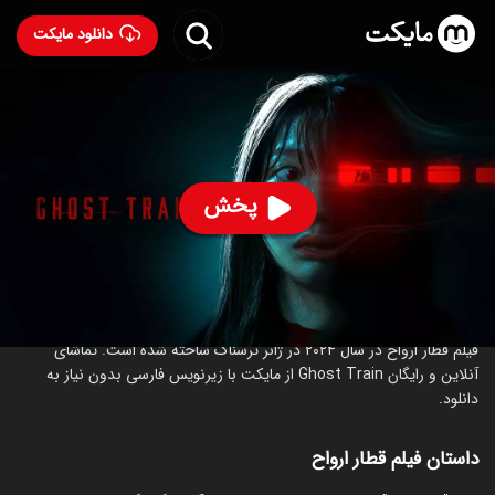
دانلود مایکت
فیلم قطار ارواح
- Ghost Train 2024
79
۴.۹
۱۶۸
%
پخش
ساخت کره جنوبی سال 2024
رده سنی ۱۸+
کره‌ای
ترسناک
درباره فیلم قطار ارواح
فیلم قطار ارواح در سال 2024 در ژانر ترسناک ساخته شده است. تماشای
آنلاین و رایگان Ghost Train از مایکت با زیرنویس فارسی بدون نیاز به
دانلود.
داستان فیلم قطار ارواح