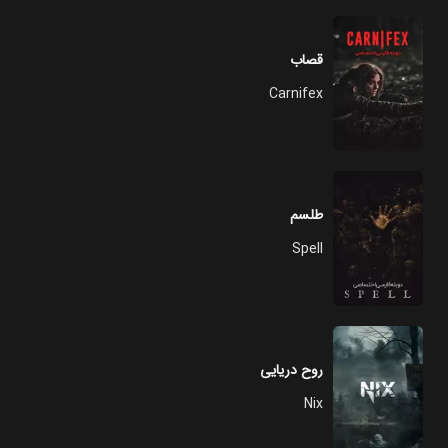
قصاب
Carnifex
طلسم
Spell
روح دریایی
Nix