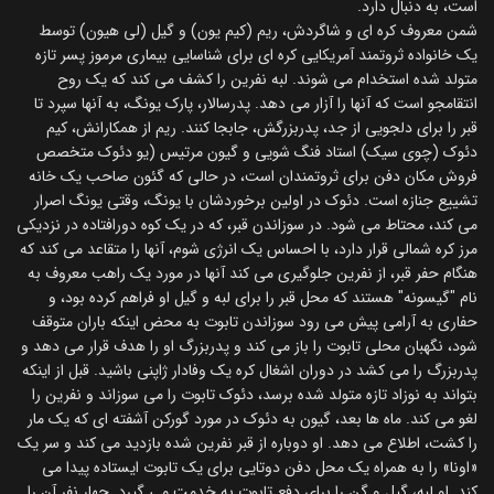
است، به دنبال دارد.
شمن معروف کره ای و شاگردش، ریم (کیم یون) و گیل (لی هیون) توسط
یک خانواده ثروتمند آمریکایی کره ای برای شناسایی بیماری مرموز پسر تازه
متولد شده استخدام می شوند. لبه نفرین را کشف می کند که یک روح
انتقامجو است که آنها را آزار می دهد. پدرسالار، پارک یونگ، به آنها سپرد تا
قبر را برای دلجویی از جد، پدربزرگش، جابجا کنند. ریم از همکارانش، کیم
دئوک (چوی سیک) استاد فنگ شویی و گیون مرتیس (یو دئوک متخصص
فروش مکان دفن برای ثروتمندان است، در حالی که گئون صاحب یک خانه
تشییع جنازه است. دئوک در اولین برخوردشان با یونگ، وقتی یونگ اصرار
می کند، محتاط می شود. در سوزاندن قبر، که در یک کوه دورافتاده در نزدیکی
مرز کره شمالی قرار دارد، با احساس یک انرژی شوم، آنها را متقاعد می کند که
هنگام حفر قبر، از نفرین جلوگیری می کند آنها در مورد یک راهب معروف به
نام "گیسونه" هستند که محل قبر را برای لبه و گیل او فراهم کرده بود، و
حفاری به آرامی پیش می رود سوزاندن تابوت به محض اینکه باران متوقف
شود، نگهبان محلی تابوت را باز می کند و پدربزرگ او را هدف قرار می دهد و
پدربزرگ را می کشد در دوران اشغال کره یک وفادار ژاپنی باشید. قبل از اینکه
بتواند به نوزاد تازه متولد شده برسد، دئوک تابوت را می سوزاند و نفرین را
لغو می کند. ماه ها بعد، گیون به دئوک در مورد گورکن آشفته ای که یک مار
را کشت، اطلاع می دهد. او دوباره از قبر نفرین شده بازدید می کند و سر یک
«اونا» را به همراه یک محل دفن دوتایی برای یک تابوت ایستاده پیدا می
کند. او لبه، گیل و گن را برای دفع تابوت به خدمت می گیرد. چهار نفر آن را