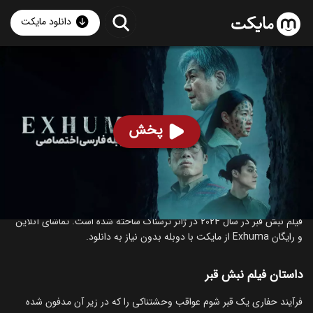
دانلود مایکت
فیلم نبش قبر با دوبله فارسی
- Exhuma 2024
87
۶.۹
۲۵۹
%
پخش
ساخت کره جنوبی سال 2024
رده سنی ۱۸+
کره‌ای
ترسناک
درباره فیلم نبش قبر
فیلم نبش قبر در سال 2024 در ژانر ترسناک ساخته شده است. تماشای آنلاین
و رایگان Exhuma از مایکت با دوبله بدون نیاز به دانلود.
داستان فیلم نبش قبر
فرآیند حفاری یک قبر شوم عواقب وحشتناکی را که در زیر آن مدفون شده