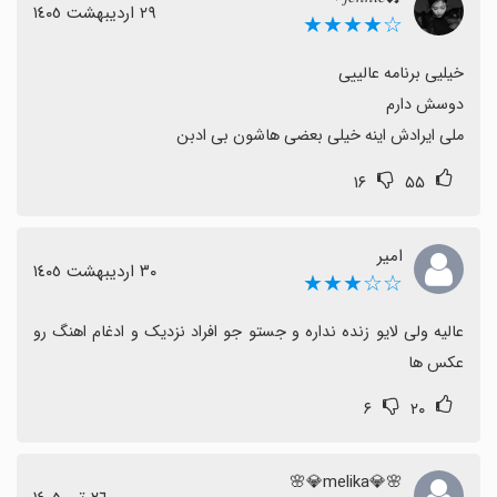
می‌شود.
٢٩ اردیبهشت ١٤٠٥
☆★★★★
کسانی که مدت طولانی از پینو استفاده کرده‌اند تجربه مثبت
گزارش کرده و نصب آن را به دیگران توصیه می‌کنند، بنابراین
برای دنبال‌کنندگان تجربه‌ای مشابه اینستاگرام گزینه مناسبی
است.
ملی ایرادش اینه خیلی بعضی هاشون بی ادبن
۱۶
۵۵
امیر
٣٠ اردیبهشت ١٤٠٥
☆☆★★★
عالیه ولی لایو زنده نداره و جستو جو افراد نزدیک و ادغام اهنگ رو 
عکس ها
۶
۲۰
🌸💎melika💎🌸