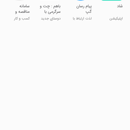
‏شاد
‏‏‏پیام رسان
‏باهم : چت و
‏‏‏سامانه
گپ
سرگرمی با
مناقصه و
دوست هات
مزایده پیندر
اپلیکیشن
لذت ارتباط با
دوستای جدید
کسب و کار
رسمی مدارس
پیام رسان گپ
پیدا کن !