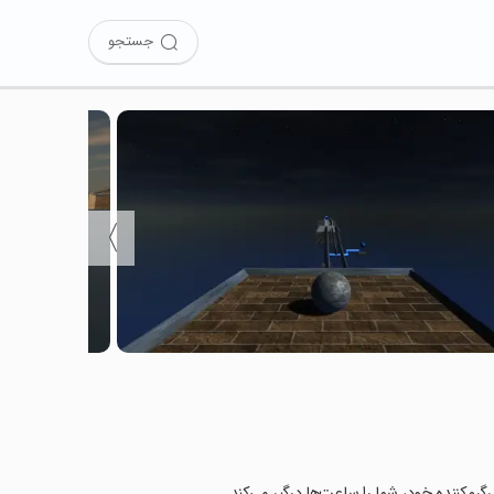
جستجو
〉