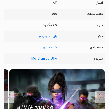
امتیاز
۴.۲
تعداد نظرات
۱,۵۱۵
حجم
۱۳۱ مگابایت
نوع
بازی اندرویدی
دسته‌بندی
شبیه سازی
سازنده
Monstermob USA
〉
〈