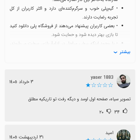
• گیم‌پلی خوب و سرگرم‌کننده‌ای دارد و اکثر کاربران از کل
تجربه رضایت دارند.
• بعضی کاربران پیشنهاد می‌دهند از فروشگاه پلی دانلود کنید
تا بازی بهتر دیده شود و حمایت شود.
• با وجود اینکه برخی مراحل در ادامهٔ بازی سخت می‌شوند،
بیشتر
همین دشواری باعث می‌شود همانطور که جلو می‌روید
هیجان باقی بماند.
• جمع‌بندی
yaser 1883
٣ خرداد ١٤٠٥
☆☆☆☆★
تجربه کلی مثبت است و برای دوستداران چالش، ریوکو
گزینه‌ای خوشایند با نکاتی دربارهٔ سختی مراحل است.
تصویر سیاه، صفحه اول اومد و دیگه رفت تو تاریکیه مطلق
۲۰
۳۴
امید
٣١ اردیبهشت ١٤٠٥