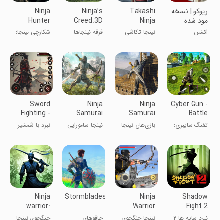
ریوکو | نسخه
Takashi
Ninja’s
Ninja
مود شده
Ninja
Creed:3D
Hunter
Samurai
Shooting
Samurai
اکشن
نینجا تاکاشی
فرقه نینجاها
شکارچی نینجا:
Assassins
Game
Game
قاتلان سامورایی
Sword
Ninja
Ninja
Cyber Gun -
Fighting -
Samurai
Samurai
Battle
Samurai
Assassin
Assassin
Royale
تفنگ سایبری:
بازی‌های نینجا
نینجا سامورایی
نبرد با شمشیر -
Games
Hunter
Games
Game
بتل رویال
سامورایی قاتل
بازی‌های
سامورایی
Ninja
Stormblades
Ninja
Shadow
warrior:
Warrior
Fight 2
legend of
Assassin
نبرد سایه ها ۲
نینجا جنگجوی
چاقوهای
جنگجوی نینجا