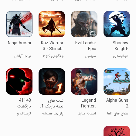
adven
قاتل
طوفانی
Ninja Arashi
Kaz Warrior
Evil Lands:
Shadow
3 - Shinobi
Epic
Knight:
Legend
MMORPG
Ninja Game
شوالیه‌های
سرزمین
جنگجوی کاز ۳ -
نینجا آراشی
online
RPG
سایه: بازی
شیاطین
افسانه شینوبی
(نینجا طوفانی)
RPG نینجا
Alpha Guns
Legend
‏‏‏‏‏‏‏قلب های
‏‏‏‏‏‏‏41148
2
Fighter:
نیمه تاریک 1:
بازگشت
Mortal
داستانی/
سلاح های آلفا
افسانه مبارز:
پازل‌ها همیشه
ترسناک و
Battle
معمایی
2
نبرد مرگبار
ساده نیستن!
ماجرایی