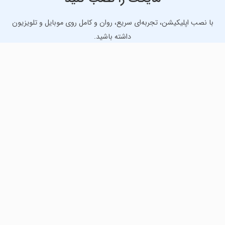
با نصب اپلیکیشن، تجربه‌ای سریع، روان و کامل روی موبایل و تلویزیون
داشته باشید.
دانلود نسخه موبایل
دانلود نسخه تلویزیون TV
لذت دانلود جدیدترین بازی‌ها و بهترین برنامه‌های اندروید از
مایکت!
دانلود جدیدترین بازی‌های اندروید برای اوقات فراغت و دریافت
بهترین برنامه‌های کاربردی برای انجام انواع فعالیت‌های روزانه. لینک
مستقیم، رایگان و سریع، تست شده و امن با نصب خودکار دیتا‍.