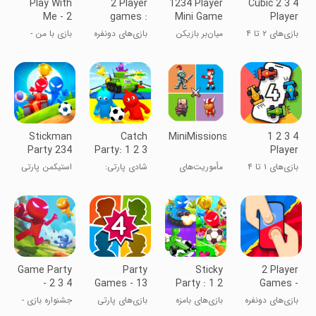
Play With
2 Player
1234 Player
Cubic 2 3 4
Me - 2
games :
Mini Game
Player
Player
the
Games
بازی‌های ۲ تا ۴
میان‌بر بازیکن
بازی‌های دونفره
بازی با من -
Games
Challenge
نفره
۱۲۳۴
چالش‌برانگیز
بازی‌های ۲ نفره
Stickman
Catch
MiniMissions
1 2 3 4
Party 234
Party: 1 2 3
Player
MiniGames
4 Player Ga
Games -
بازی‌های ۱ تا ۴
مأموریت‌های
شادی پارتی:
استیکمن پارتی
Offline
نفره - آفلاین
کوچک
بازی ۱ ۲ ۳ ۴
- بازی‌های
نفره
چندنفره
Game Party
Party
Sticky
2 Player
- 2 3 4
Games - 13
Party : 1 2
Games -
Player
Mini Games
3 4 Players
Pastimes
بازی‌های دونفره
بازی‌های بامزه
بازی‌های پارتی
جشنواره بازی -
Game
Fun games
چندنفره
- ۱۳ بازی مینی
بازی ۲ ۳ ۴ نفره