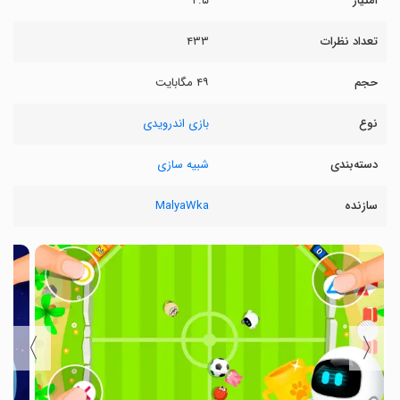
امتیاز
۴.۵
تعداد نظرات
۴۳۳
حجم
۴۹ مگابایت
نوع
بازی اندرویدی
دسته‌بندی
شبیه سازی
سازنده
MalyaWka
〉
〈