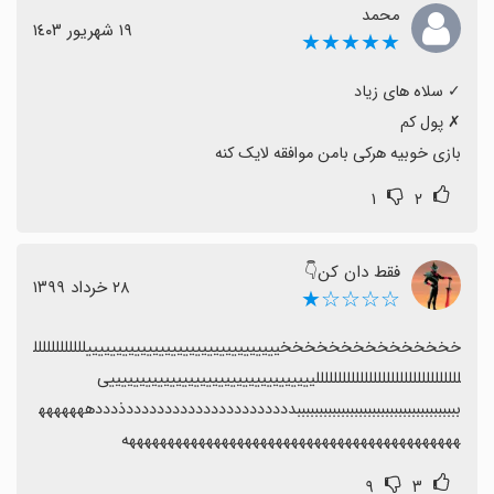
محمد
١٩ شهریور ١٤٠٣
★★★★★
بازی خوبیه هرکی بامن موافقه لایک کنه
۱
۲
فقط دان کن👇
٢٨ خرداد ١٣٩٩
☆☆☆☆★
خخخخخخخخخخخخخخخییییییییییییییییییییییییییییییییلللللللللللل
لللللللللللللللللللللللللللللللللییییییییییییییییییییییییییییییییییی 
بببببببببببببببببببببببببببببببببببببددددددددددددددددددددددذدددههههههه
هههههههههههههههههههههههههههههههههههههههههههه
۹
۳