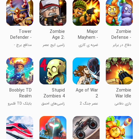
Tower
Zombie
Major
Zombie
Defender -
Age 2:
Mayhem -
Defense -
Defense
Offline
Go
Plants War
دفاع در برابر
ضربه ی کاری
زامبی ایج عصر
مدافع برج -
game
Shooting
Commando
زامبی - جنگ
(میجور میهم)
زامبی
بازی دفاعی
گیاهان
Booblyc TD
Stupid
Age of War
Zombie
Realm
Zombies 4
2
War Idle
Tower
Defense
بازی دفاعی
عصر جنگ 2
زامبی‌های احمق
بابلک TD قلمرو
Defense
Game
زامبی جنگ
۴
دفاع از برج
بی‌کار