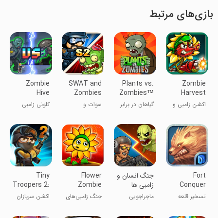
بازی‌های مرتبط
Zombie
SWAT and
Plants vs.
Zombie
Hive
Zombies
Zombies™
Harvest
Season 2
اکشن زامبی و
گیاهان در برابر
سوات و
کلونی زامبی
نباتات
زامبی ها
زامبی‌ها فصل ۲
Fort
جنگ انسان و
Flower
Tiny
Conquer
زامبی ها
Zombie
Troopers 2:
Special Ops
War
تسخیر قلعه
ماجراجویی
جنگ زامبی‌های
اکشن سربازان
گل
کوچک