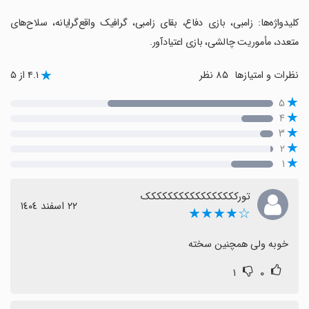
‏کلیدواژه‌ها: زامبی، بازی دفاع، بقای زامبی، گرافیک واقع‌گرایانه، سلاح‌های
متعدد، مأموریت چالشی، بازی اعتیادآور.
نظرات و امتیازها
۸۵ نظر
۴.۱ از ۵
۵
۴
۳
۲
۱
تورککککککککککککککککک
٢٢ اسفند ١٤٠٤
☆★★★★
خوبه ولی همچنین سخته
۱
۰