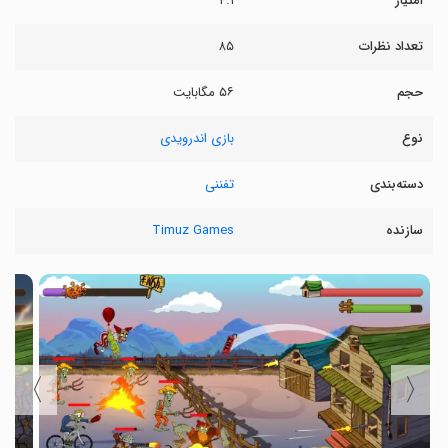
امتیاز
۴.۱
تعداد نظرات
۸۵
حجم
۵۶ مگابایت
نوع
بازی اندرویدی
دسته‌بندی
تفننی
سازنده
Timuz Games
〉
〈