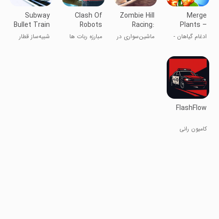
Subway
Clash Of
Zombie Hill
Merge
Bullet Train
Robots
Racing:
Plants –
Simulator
Fighting
Earn Climb
Monster
ادغام گیاهان -
ماشین‌‌سواری در
مبارزه ربات ها
شبیه‌ساز قطار
Game
Defense
دفاع برابر
تپه‌ها -
تندرو زیرزمینی
هیولاها
آخرالزمان
۲۰۱۹
FlashFlow
کامیون رانی
ترنسپورتر