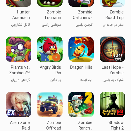
Hunter
Zombie
Zombie
Zombie
Assassin
Tsunami
Catchers :
Road Trip
Hunt & sell
سفر در جاده ی
گرفتن زامبی
سونامی زامبی
قاتل شکارچی
زامبی ها
Plants vs.
Angry Birds
Dragon Hills
Last Hope -
Zombies™
Rio
Zombie
Heroes
Sniper 3D
شلیک به زامبی
تپه اژدها
پرندگان
گیاهان دربرابر
ها
خشمگین ریو
زامبی ها:
قهرمانان
Alien Zone
Zombie
Zombie
Shadow
Raid
Offroad
Ranch :
Fight 2