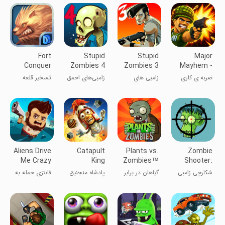
Fort
Stupid
Stupid
Major
Conquer
Zombies 4
Zombies 3
Mayhem -
Go
ضربه ی کاری
زامبی های
زامبی‌های احمق
تسخیر قلعه
Commando
(میجور میهم)
احمق
۴
Aliens Drive
Catapult
Plants vs.
Zombie
Me Crazy
King
Zombies™
Shooter:
Evil Dead
شکارچی زامبی:
گیاهان در برابر
پادشاه منجنیق
فانتزی حمله به
مردگان شریر
زامبی ها
فضایی ها