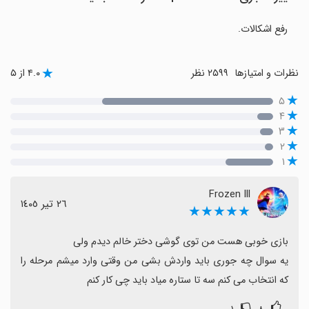
رفع اشکالات.
نظرات و امتیازها
۲۵۹۹ نظر
۴.۰ از ۵
۵
۴
۳
۲
۱
Frozen lll
٢٦ تیر ١٤٠٥
★★★★★
یه سوال چه جوری باید واردش بشی من وقتی وارد میشم مرحله را 
که انتخاب می کنم سه تا ستاره میاد باید چی کار کنم