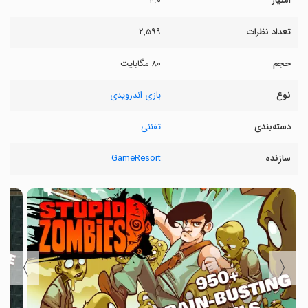
امتیاز
۴.۰
تعداد نظرات
۲,۵۹۹
حجم
۸۰ مگابایت
نوع
بازی اندرویدی
دسته‌بندی
تفننی
سازنده
GameResort
〉
〈