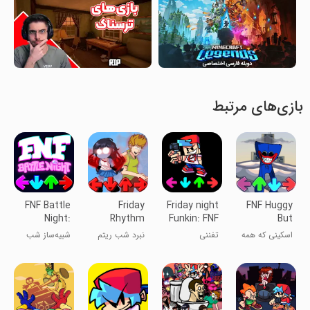
بازی‌های مرتبط
FNF Battle
Friday
Friday night
FNF Huggy
Night:
Rhythm
Funkin: FNF
But
Music Mod
Night Battle
Mod
Everyone
اسکینی که همه
تفننی
نبرد شب ریتم
شبیه‌ساز شب
HD
Sings
در آن می‌خوانند
جمعه HD
نبرد FNF: مد
موسیقی