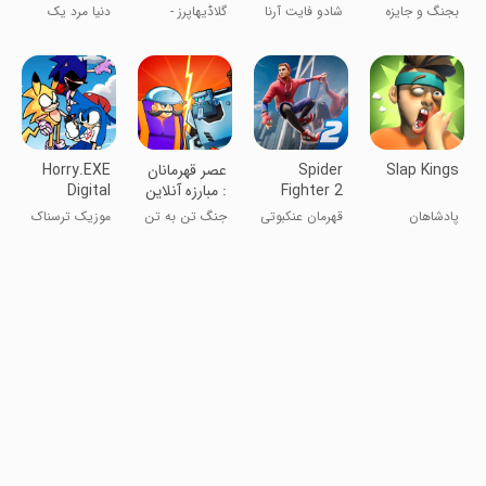
ای
Arena
Fight
بجنگ و جایزه
شادو فایت آرنا
گلاڈیهاپرز -
دنیا مرد یک
بگیر
مبارزه گلادیاتور
مشت
Slap Kings
Spider
عصر قهرمانان
Horry.EXE
Fighter 2
: مبارزه آنلاین
Digital
Music
پادشاهان
قهرمان عنکبوتی
جنگ تن به تن
موزیک ترسناک
Battle
سیلی‌زنی
۲
قهرمانان
FNF .Exe ۴.۰