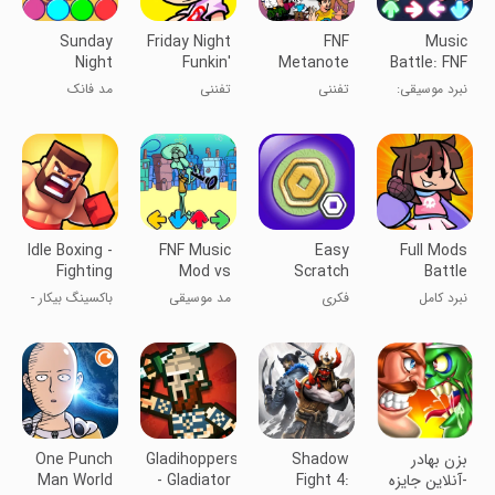
Sunday
Friday Night
FNF
Music
Night
Funkin'
Metanote
Battle: FNF
Funkin FNF
All Mod
Rap
نبرد موسیقی:
تفننی
تفننی
مد فانک
Mod
رپ FNF
شب‌های
یکشنبه
Idle Boxing -
FNF Music
Easy
Full Mods
Fighting
Mod vs
Scratch
Battle
Ragdoll
Bikini
Robux Pro
نبرد کامل
فکری
مد موسیقی
باکسینگ بیکار -
Bottom
مدل‌ها
FNF در برابر
مبارزه با
بیکینی باتم
عروسکهای
رگدول
‏‏‏‏‏‏‏‏‏بزن بهادر
Shadow
Gladihoppers
One Punch
-آنلاین جایزه
Fight 4:
- Gladiator
Man World