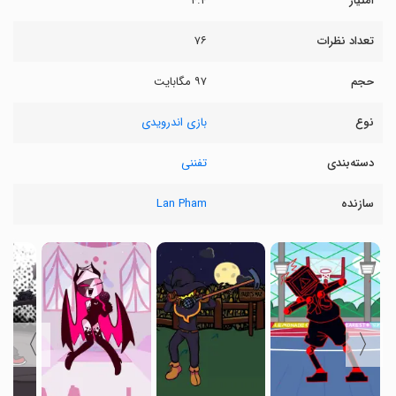
امتیاز
۴.۴
تعداد نظرات
۷۶
حجم
۹۷ مگابایت
نوع
بازی اندرویدی
دسته‌بندی
تفننی
سازنده
Lan Pham
〉
〈