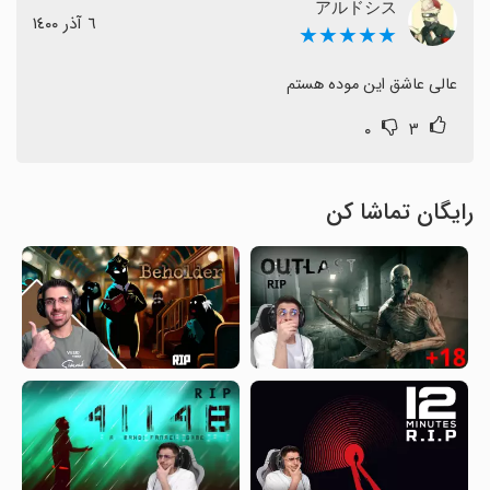
アルドシス
٦ آذر ١٤٠٠
★★★★★
عالی عاشق این موده هستم
۰
۳
رایگان تماشا کن