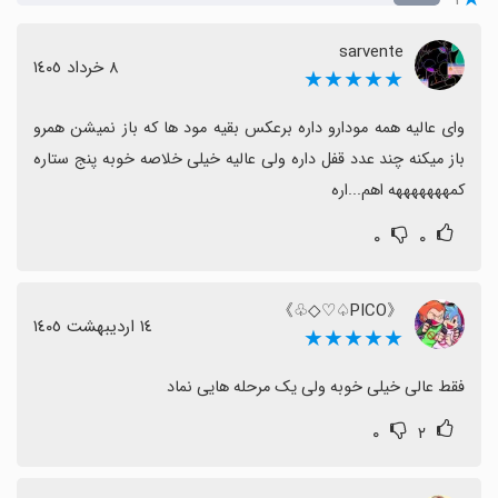
sarvente
٨ خرداد ١٤٠٥
★★★★★
وای عالیه همه مودارو داره برعکس بقیه مود ها که باز نمیشن همرو 
باز میکنه چند عدد قفل داره ولی عالیه خیلی خلاصه خوبه پنج ستاره 
کمهههههههه اهم...اره
۰
۰
《PICO♤♡◇♧》
١٤ اردیبهشت ١٤٠٥
★★★★★
فقط عالی خیلی خوبه ولی یک مرحله هایی نماد
۰
۲