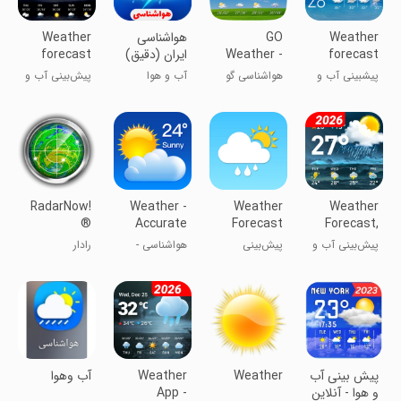
Weather
GO
هواشناسی
Weather
forecast
Weather -
ایران (دقیق)
forecast
Widget,
پیشبینی آب و
هوا‌شناسی گو
آب و هوا
پیش‌بینی آب و
Theme,
هوا
هوا
Wallpaper,
Efficient
RadarNow!
Weather -
Weather
Weather
®
Accurate
Forecast
Forecast,
Weather
Live Radar
پیش‌بینی آب و
پیش‌بینی
هواشناسی -
رادار
App
هوا - رادار زنده
وضعیت آب و
اپلیکیشن
هوا
هواشناسی
دقیق
پیش بینی آب
Weather
Weather
آب وهوا
و هوا - آنلاین
App -