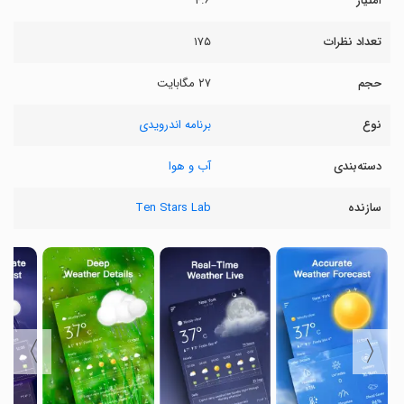
امتیاز
۴.۶
تعداد نظرات
۱۷۵
حجم
۲۷ مگابایت
نوع
برنامه اندرویدی
دسته‌بندی
آب و هوا
سازنده
Ten Stars Lab
〉
〈