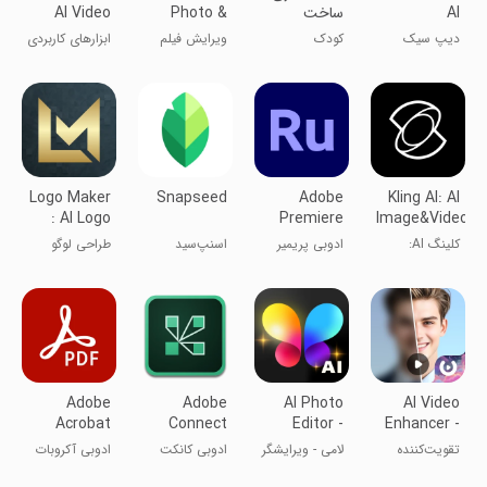
AI
ساخت
Photo &
AI Video
Assistant
انیمیشن کوتاه
Video
Tutoring
دیپ سیک
کودک
ویرایش فیلم
ابزارهای کاربردی
Editor
کپ کات
Logo Maker
Snapseed
Adobe
Kling AI: AI
: AI Logo
Premiere
Image&Video
Generator
Rush: Video
Maker
کلینگ AI:
ادوبی پریمیر
اسنپ‌سید
طراحی لوگو
سازنده تصویر و
راش
ویدیو با هوش
مصنوعی
Adobe
Adobe
AI Photo
AI Video
Acrobat
Connect
Editor -
Enhancer -
Reader:
Lumii
Utool
تقویت‌کننده
لامی - ویرایشگر
ادوبی کانکت
ادوبی آکروبات
Edit PDF
ویدیو هوش
حرفه‌ای عکس
ریدر