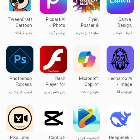
TweenCraft
Picsart AI
Flyer,
Canva:
Cartoon
Photo
Poster &
Design,
Video
Editor,
Graphic
Photo &
کانوا - طراحی
سازنده پوستر و
پیکس آرت -
تویینکرفت:
Maker
Video
Design
Video
لوگو و پوستر
خالق پرچم‌ها
ادیت عکس و
سازنده ویدیوی
فیلم
کارتون
Photoshop
Flash
Microsoft
Leonardo.Ai
Express
Player for
Copilot
- Image
Photo
Android -
Generator
لئوناردو.Ai -
مایکروسافت
پلیر فلش برای
ادوب فوتو‌شاپ
Editor
SWF
تولید تصویر
کوپایلت
اندروید - SWF
DeepSeek -
انیمیت فری -
CapCut:
Pika Labs :