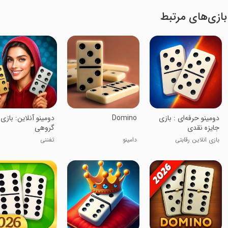
بازی‌های مرتبط
‏‏‏‏‏‏دومینو حرفه‌ای : بازی
Domino
‏‏‏‏‏‏‏‏‏‏‏‏‏‏‏‏‏دومینو آنلاین: بازی
جایزه نقدی
گروهی
بازی انلاین رقابتی
دامینو
تفننی