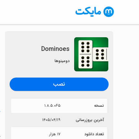
Dominoes
دومینوها
نصب
نسخه
۱.۸.۵.۰۶۵
خ
آخرین بروزرسانی
۱۴۰۵/۰۴/۱۹
s
تعداد دانلود
۱۷ هزار
آی