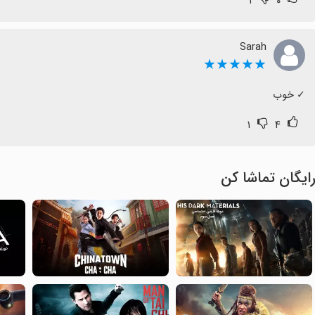
۱
۰
Sarah
★★★★★
‏✓ خوب
۱
۴
ایگان تماشا کن