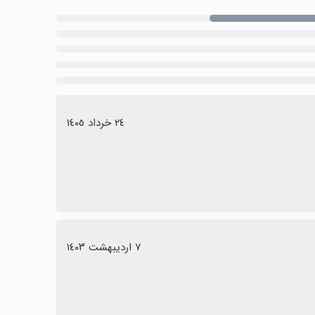
٢٤ خرداد ١٤٠٥
٧ اردیبهشت ١٤٠٣