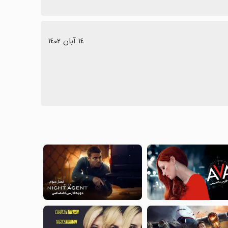
١٤ آبان ١٤٠٢