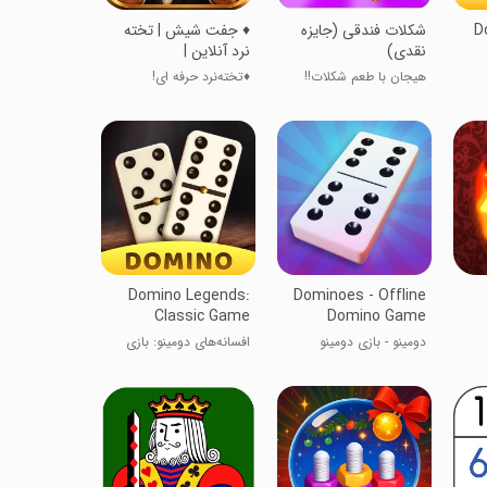
D
‏‏شکلات فندقی (جایزه
‏‏♦️ جفت شیش | تخته
نقدی)
نرد آنلاین |
Backgammon
هیجان با طعم شکلات!!
♦️تخته‌نرد حرفه ای!
Domino Legends:
Dominoes - Offline
Classic Game
Domino Game
دومینو - بازی دومینو
افسانه‌های دومینو: بازی
آفلاین
کلاسیک