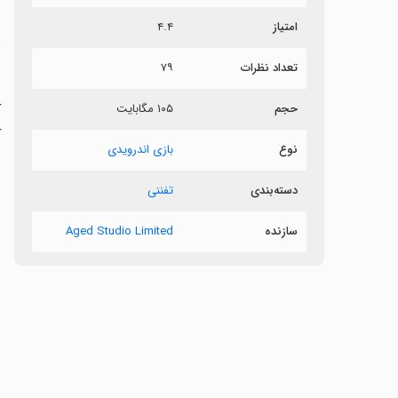
امتیاز
۴.۴
د
تعداد نظرات
۷۹
ب
ک
حجم
۱۰۵ مگابایت
ک
نوع
بازی اندرویدی
دسته‌بندی
تفننی
سازنده
Aged Studio Limited