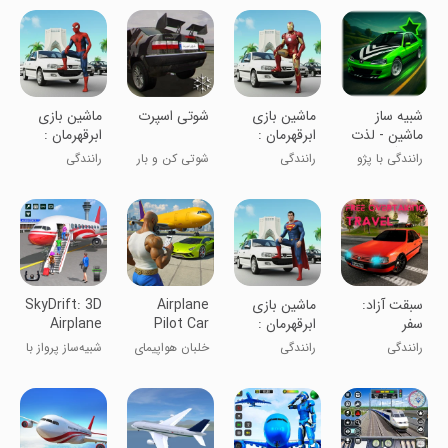
!
بعدی: بازی‌های
موتور
‏‏‏‏شبیه ساز
‏ماشین بازی
شوتی اسپرت
‏ماشین بازی
ماشین - لذت
ابرقهرمان :
ابرقهرمان :
رانندگی
ایرون من
مرد عنکبوتی
رانندگی با پژو
رانندگی
شوتی کن و بار
رانندگی
پارس و 405!
جابجا کن
سبقت آزاد:
‏ماشین بازی
Airplane
SkyDrift: 3D
سفر
ابرقهرمان :
Pilot Car
Airplane
سوپرمن
Transporter
Game
رانندگی
رانندگی
خلبان هواپیمای
شبیه‌ساز پرواز با
حامل خودرو
هواپیما