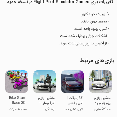
تغییرات بازی Flight Pilot Simulator Games در نسخه جدید
\- بهبود تجربه کاربر.
- محیط بهبود یافته.
- کنترل بهبود یافته است.
- اشکالات جزئی برطرف شده است.
- از آخرین به روز رسانی لذت ببرید.
بازی‌های مرتبط
ماشین بازی
‏‏‏‏‏‏گذرموقت |
‏ماشین بازی
Bike Stunt
پژو پارس :
لایی کشی
ابرقهرمان :
Race 3D:
گشت آزاد
بتمن
Bike Games
هم گنگستری
لایی کشی کف
رانندگی
مسابقه حرکات
هم ماشین بازی
تهران!؟
نمایشی موتور ۳