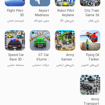
Flight Pilot:
Airport
Robot Pilot
City Train
3D
Madness
Airplane
Game 3d
Simulator
3D
Games 3D
Train
بازی قطار
بازی‌های 3D
جنون فرودگاه
شبیه‌ساز خلبان
games
شهری ۳ بعدی
خلبان ربات
۳D
پرواز
Speed Car
GT Car
Army
Flying Oil
Race 3D -
Stunts -
Games -
Tanker
Car Games
Ramp Car
Jahaj Wala
Truck
بازی‌های کامیون
بازی‌های ارتشی
حرکات نمایشی
مسابقه ماشین
Games
Game
Games
حامل روغن
- بازی با کشتی
GT - بازی‌های
سرعت ۳D -
پرنده
ماشین‌رانی
بازی‌های ماشین
Army
Transport