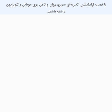
با نصب اپلیکیشن، تجربه‌ای سریع، روان و کامل روی موبایل و تلویزیون
داشته باشید.
دانلود نسخه موبایل
دانلود نسخه تلویزیون TV
لذت دانلود جدیدترین بازی‌ها و بهترین برنامه‌های اندروید از
مایکت!
دانلود جدیدترین بازی‌های اندروید برای اوقات فراغت و دریافت
بهترین برنامه‌های کاربردی برای انجام انواع فعالیت‌های روزانه. لینک
مستقیم، رایگان و سریع، تست شده و امن با نصب خودکار دیتا‍.