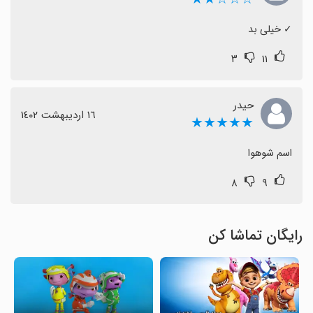
‏✓ خیلی بد
۳
۱۱
حیدر
١٦ اردیبهشت ١٤٠٢
★★★★★
اسم شوهوا
۸
۹
رایگان تماشا کن