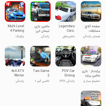
‏‏‏‏‏‏‏‏صفحه کلاچ :
Legendary
‏‏‏ماشین بازی
Multi Level
مسابقات
Cars:
نیسان ابی
4 Parking
آنلاین
Crown
هیجان رانندگی
ماشین‌های
رانندگی
پارکینگ
چندنفره
افسانه‌ای: تاج
چندسطحی ۴
پرایدباز - بازی
POV Car
Taxi Game
4x4 ATV
ماشین پراید
Driving
2
Winter
ماشینتو بساز و
رانندگی POV
تاکسی گیم ۲
رانندگی
دریفت بکش!
در ماشین