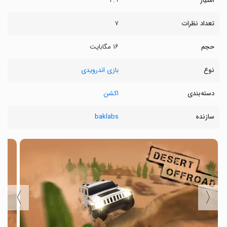
امتیاز
۲.۹
تعداد نظرات
۷
حجم
۱۶ مگابایت
نوع
بازی اندرویدی
دسته‌بندی
اکشن
سازنده
baklabs
〉
〈