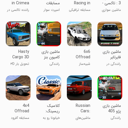
3 : تاکسی -
Racing in
مسابقات
in Crimea
پلیس
Car
آنلاین
ماشین سواری
مسابقه ترافیکی
اسپرت سوار
راننده تاکسی در
چند نفره
در خودرو
باش!
کریمه
‏‏‏‏‏‏‏‏‏‏‏‏‏ماشین بازی
6x6
‏ماشین بازی
Hasty
‏‏‏‏‏‏‏فایرتایر
Offroad
کامیون بنز
Cargo 3D
Truck
مایلر
Truck
رانندگی در
شبیه‌ساز
رانندگی
تحویل بار ۳D
Delivery
Driving
تهران
رانندگی کامیون
کامیون فوری
Simulator
۶x6 در
جاده‌های خارج
از شهر
‏ماشین بازی
Russian
‏‏‏‏‏‏کلاسیک
4x4
پژو 405
Cars:
ریسینگ:
Offroad
Сlassic
ماشین
Racing
رانندگی
ماشین‌های
خیابونا رو به
مسابقه آفرود
مسابقه درگ
روسی: کوپیکا
آتیش بکش
4x4