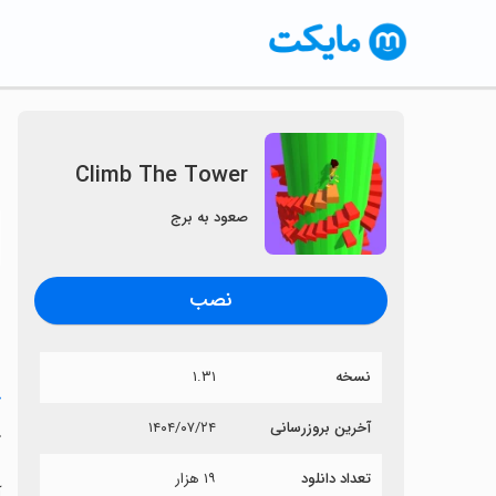
Climb The Tower
صعود به برج
〈
نصب
نسخه
۱.۳۱
خ
آخرین بروزرسانی
۱۴۰۴/۰۷/۲۴
r
تعداد دانلود
۱۹ هزار
آی