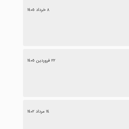
٨ خرداد ١٤٠٥
٢٢ فروردین ١٤٠٥
١٤ مرداد ١٤٠٢