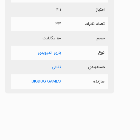
امتیاز
۴.۱
ص
تعداد نظرات
۳۳
ر
حجم
۸۰ مگابایت
نوع
بازی اندرویدی
دسته‌بندی
تفننی
سازنده
BIGDOG GAMES