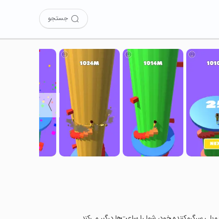
جستجو
〉