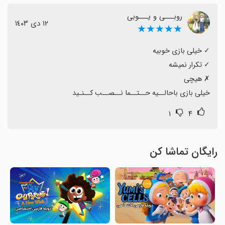
روبـــی و یـــوبی
١٢ دی ١٤٠٣
★★★★★
خیلی بازی باحالــیه حــتــما نــصــب کــنـید
۱
۴
رایگان تماشا کن