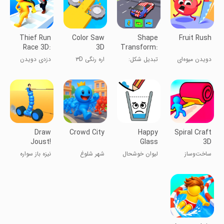
Thief Run
Color Saw
Shape
Fruit Rush
Race 3D:
3D
Transform:
Fun Race
Shifting Car
دویدن میوه‌ای
تبدیل شکل:
اره رنگی ۳D
دزدی دویدن
تغییر ماشین
مسابقه 3D:
مسابقه
سرگرم‌کننده
Draw
Crowd City
Happy
Spiral Craft
Joust!
Glass
3D
ساخت‌وساز
لیوان خوشحال
شهر شلوغ
نیزه باز سواره
مارپیچی ۳D