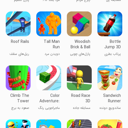
پله‌سازی
ترکیب و اجرا
چندگانه
Roof Rails
Tall Man
Woodish
Bottle
Run
Brick & Ball
Jump 3D
Puzzles -
پرتاب بطری
پازل‌های چوبی
دویدن مرد
ریل‌های سقف
و توپ و آجر -
قدبلند
Climb The
Color
Road Race
Sandwich
Tower
Adventure:
3D
Runner
Draw the
ساندویچ دونده
مسابقه جاده
ماجراجویی رنگ
صعود به برج
Path
۳D