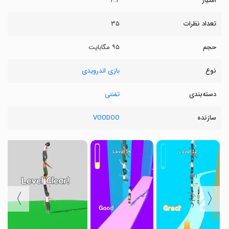
امتیاز
۴.۲
تعداد نظرات
۳۵
حجم
۹۵ مگابایت
نوع
بازی اندرویدی
دسته‌بندی
تفننی
سازنده
VOODOO
〉
〈