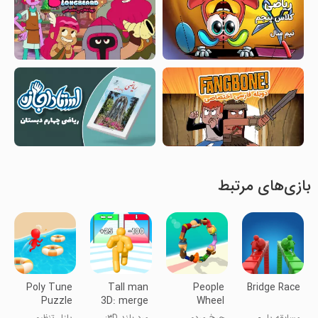
بازی‌های مرتبط
Poly Tune
Tall man
People
Bridge Race
Puzzle
3D: merge
Wheel
and run
مسابقه پل -
چرخ مردم
مرد بلند ۳D:
پازل تنظیم