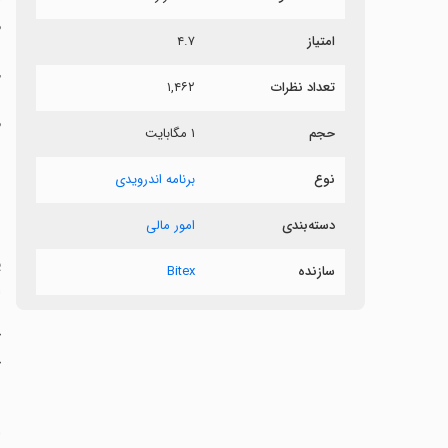
م
امتیاز
۴.۷
خ
تعداد نظرات
۱,۴۶۲
‏
حجم
۱ مگابایت
‏
نوع
برنامه اندرویدی
ب
دسته‌بندی
امور مالی
پ
سازنده
Bitex
ا
‏
خ
ب
‏