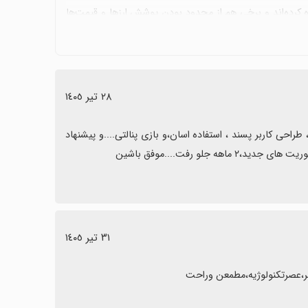
اره کرده‌اند و برخی هم از محدود بودن پوشش ارزها و قیمت‌ها
یر یا نامطمئن بودن ارسال کد تائید و برخی مشکلات بانکی را
زینه مناسبی است، اما برای تصمیم‌گیری بهتر به نیازهایتان و
٢٨ تیر ١٤٠٥
یکی از ۳ اپلیکیشن های ارزی است که من در طول روز ازش استفاده میکنم ، طراحی کاربر پسند ، استفاده اسان،و بازی پنالتی....و پیشنهاد 
٣١ تیر ١٤٠٥
صر،عصرتکنولوژیه،مطمعن وراحت