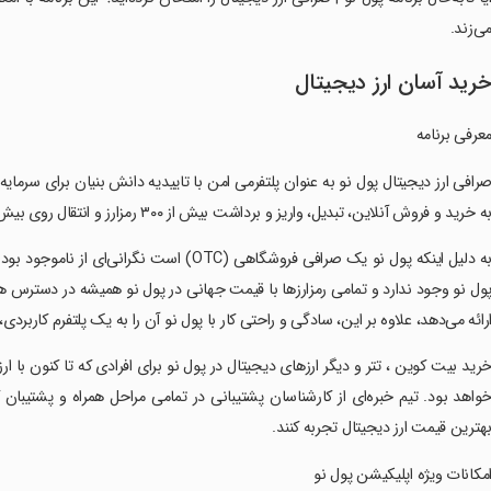
ی‌زند.
رید آسان ارز دیجیتال
‏معرفی برنامه
‏صرافی ارز دیجیتال پول نو به عنوان پلتفرمی امن با تاییدیه دانش بنیان برای سرما
ه خرید و فروش آنلاین، تبدیل، واریز و برداشت بیش از ۳۰۰ رمزارز و انتقال روی بیش از ۷۰ شبکه بلاکچین در هر ساعت از شبانه روز دسترسی دارند.
‏‏به دلیل اینکه پول نو یک صرافی فروشگاهی (OTC
ول نو وجود ندارد و تمامی رمزارزها با قیمت جهانی در پول نو همیشه در دسترس هس
رائه می‌دهد، علاوه بر این، سادگی و راحتی کار با پول نو آن را به یک پلتفرم کاربرد
‏خرید بیت کوین ، تتر و دیگر ارزهای دیجیتال در پول نو برای افرادی که تا کنون با 
واهد بود. تیم خبره‌ای از کارشناسان پشتیبانی در تمامی مراحل همراه و پشتیبان
هترین قیمت ارز دیجیتال تجربه کنند.
‏امکانات ویژه اپلیکیشن پول نو