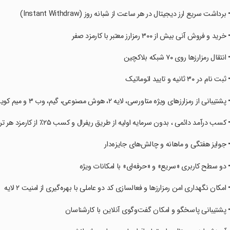
‏• برداشت سریع ارز دیجیتال در هر ساعت از شبانه روز (Instant Withdraw)
‏• خرید و فروش آنی بیش از ۳۰۰ رمزارز معتبر با کارمزد صفر
‏• انتقال رمزارزها روی ۷۰ شبکه بلاکچین
‏• ثبت نام در ۳۰ ثانیه و تایید اتوماتیک
‏• پشتیبانی از رمزارزهای ویژه متاورسی، لایه ۲، هوش مصنوعی، گیم، وب ۳ و میم کوین‌ها
‏• کسب درآمد دائمی ، بدون سرمایه اولیه از طریق ریفرال و کسب ۲۵٪ از کارمزد هر تراکنش
‏• جوایز هفتگی و ماهانه و چالش‌های جایزه‌دار
‏• دو سطح کاربری «سریع» و «حرفه‌ای» با امکانات ویژه
‏• امکان نگهداری امن رمزارزها و فعالسازی کد دو عاملی با بهره‌گیری از امنیت ۲ لایه
‏• پشتیبانی پاسخگو و امکان گفت‌وگوی آنلاین با کارشناسان