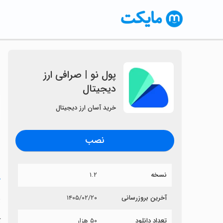
‏‏پول نو | صرافی ارز
دیجیتال
〈
خرید آسان ارز دیجیتال
نصب
نسخه
۱.۲
خ
‏
آخرین بروزرسانی
۱۴۰۵/۰۲/۲۰
تعداد دانلود
۵۰ هزار
آ