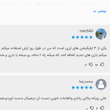
با وجود این، برخی به کارمزدهای نسبتاً بالای معاملات و واریزها اش
بیشتر
نارضایتی دارند.
حداقل تعدادی از بازخوردها وجود اشکالات فنی مانند باز نشدن اپ، د
گزارش می‌کند.
merSAD
در کل پول نو به‌عنوان صرافی امن، با پشتیبانی فعال و جوایز جذاب گ
★★★★★
قابلیت تحمل برخی محدودیت‌ها توجه کنید.
میکنم بازی های جدید اضافه کنند ،که میشه راه ۲ ساله، رو میشه با بازی و ماموریت های جدید،۲ ماهه جلو رفت....موفق باشین
۲
۱۲
محمدرضا
★★★★★
عالی روزانه پنالتی رادارم واطلاعات خوبی نسبت ارز دیجیتال بدست اوردم،ع
۰
۲