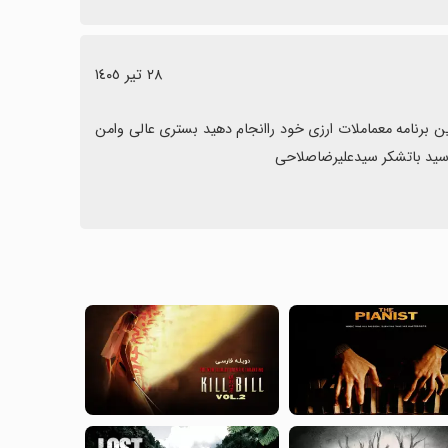
٢٨ تیر ١٤٠٥
برنامه پول نو بسیاربستری بسیار امن وعالی است باخیال راحت میتوانید دراین برنامه معماملات ارزی خود راانجام دهید بستری عالی وامن 
برسید باتشکر سیدعلیرضاصلاحی