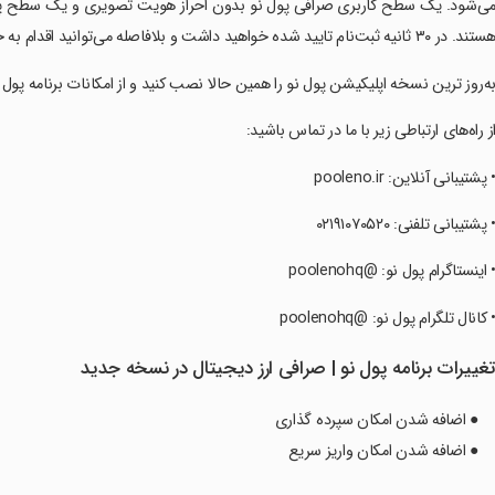
ی‌شود. یک سطح کاربری صرافی پول نو بدون احراز هویت تصویری و یک سطح پیشر
ند. در ۳۰ ثانیه ثبت‌نام تایید شده خواهید داشت و بلافاصله می‌توانید اقدام به خرید و فروش ارز دیجیتال با کارت بانکی شخصی کنید.
‏به‌روز ترین نسخه اپلیکیشن پول نو را همین حالا نصب کنید و از امکانات برنامه پول 
‏از راه‌های ارتباطی زیر با ما در تماس باشید:
‏• پشتیبانی آنلاین: pooleno.ir
‏• پشتیبانی تلفنی: ۰۲۱۹۱۰۷۰۵۲۰
‏• اینستاگرام پول نو: @poolenohq
‏• کانال تلگرام پول نو: @poolenohq
غییرات برنامه ‏‏پول نو | صرافی ارز دیجیتال در نسخه جدید
● اضافه شدن امکان سپرده گذاری
● اضافه شدن امکان واریز سریع