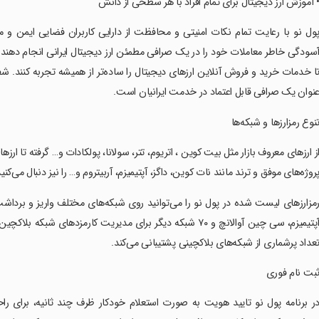
‏• آموزش ارز دیجیتال برای تمام افراد با هر سطحی از دانش
‏پول نو با رعایت تمام نکات امنیتی و محافظت از دارایی کاربران فضایی ایمن و مطمئ
سودگی خاطر معاملات خود را در یک صرافی مطمئن ارز دیجیتال ایرانی انجام دهند. 
ا خدمات خرید و فروش آنلاین ارزهای دیجیتال را ساده‌تر از همیشه تجربه کنند. ش
نوان یک صرافی قابل اعتماد در خدمت ایرانیان است.
‏تنوع رمزارزها و شبکه‌ها
‏از ارزهای معروف بازار مثل بیت کوین ، اتریوم، تتر، سولانا، پولکادات و… گرفته تا ا
روژه‌های موفق و ترند مانند نات کوین، داگز، آپتیمیزم، آربیتروم و… را نیز دنبال می‌ک
‏رمزارزهای لیست شده در پول نو را می‌توانید روی شبکه‌های مختلف واریز و برداشت ک
آپتیمیزم، سی چین آوالانچ و ۷۰ شبکه دیگر برای مدیریت کارمزدها
عداد پرشماری از شبکه‌های بلاکچینی پشتیبانی می‌کند.
‏ثبت نام فوری
‏در برنامه پول نو تایید هویت به صورت استعلام خودکار ظرف چند ثانیه، برای ر