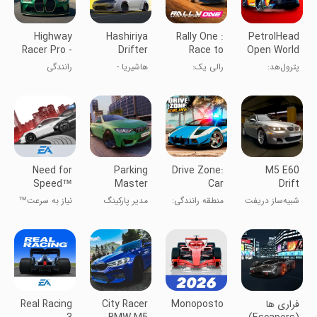
Highway
Hashiriya
Rally One :
PetrolHead
Racer Pro -
Drifter
Race to
Open World
Car Racing
Online Drift
glory
Car Game
پترول‌هد:
رالی یک:
هاشیریا -
رانندگی
Racing
مسابقه خیابانی
مسابقه به سوی
مسابقه دریفت
Multiplayer
شکوه
آنلاین چندنفره
Need for
Parking
Drive Zone:
M5 E60
Speed™
Master
Car
Drift
Most
Multiplayer
Simulator
Simulator
شبیه‌ساز دریفت
منطقه رانندگی:
مدیر پارکینگ
نیاز به سرعت™
Wanted
Game
M5 E60
بازی شبیه‌ساز
چندنفره
معروف‌ترین
خودرو
فراری ها
Monoposto
City Racer
Real Racing