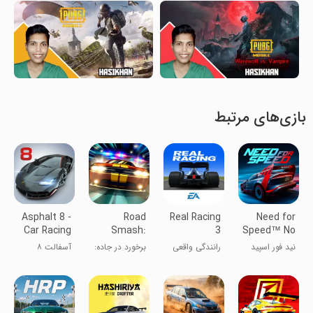
بازی‌های مرتبط
Asphalt 8 -
Road
Real Racing
Need for
Car Racing
Smash:
3
Speed™ No
Game
Crazy
Limits
نید فور اسپید
رانندگی واقعی
برخورد در جاده:
آسفالت ۸
Racing!
۳
مسابقه ی
دیوانه وار