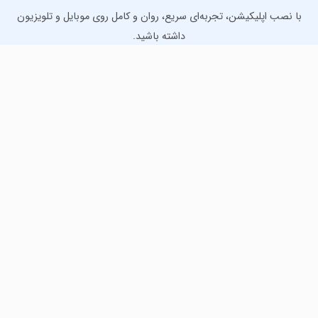
با نصب اپلیکیشن، تجربه‌ای سریع، روان و کامل روی موبایل و تلویزیون
داشته باشید.
دانلود نسخه موبایل
دانلود نسخه تلویزیون TV
لذت دانلود جدیدترین بازی‌ها و بهترین برنامه‌های اندروید از
مایکت!
دانلود جدیدترین بازی‌های اندروید برای اوقات فراغت و دریافت
بهترین برنامه‌های کاربردی برای انجام انواع فعالیت‌های روزانه. لینک
مستقیم، رایگان و سریع، تست شده و امن با نصب خودکار دیتا‍.