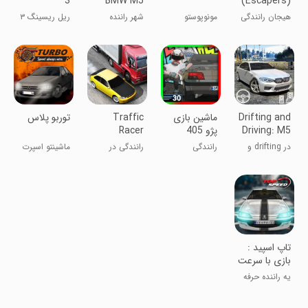
3
BMW M5
(Escapers)
Parking
هیجان رانندگی
مونوپوستو
شهر راننده
ریل ریسینگ ۳
Area
با +300 تا!!
BMW M5
ناحیه پارکینگ
Drifting and
‏ماشین بازی
Traffic
‏توربو پلاس
Driving: M5
پژو 405
Racer
Games
در drifting و
رانندگی
رانندگی در
ماشینتو اسپرت
رانندگی:
ترافیک
کن
بازی‌های M5
تاپ اسپید :
بازی با سرعت
یه راننده حرفه
ای باش