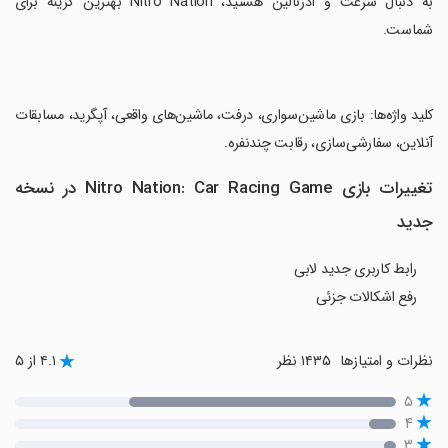
به دنبال سرعت و آدرنالین هستید، Nitro Nation بهترین گزینه برای
شماست.
‏کلید واژه‌ها: بازی ماشین‌سواری، درفت، ماشین‌های واقعی، آپگرید، مسابقات
آنلاین، سفارشی‌سازی، رقابت چندنفره.
تغییرات بازی Nitro Nation: Car Racing Game در نسخه
جدید
رابط کاربری جدید لابی
رفع اشکالات جزئی
نظرات و امتیازها
۱۴۳۵ نظر
۴.۱ از ۵
۵
۴
۳