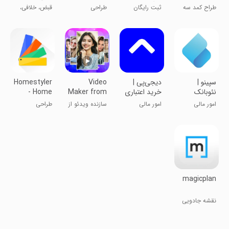
رایگان
Planner
عوارض ازاد
طراح کمد سه
ثبت رایگان
طراحی
قبض، خلافی،
راهی
بعدی مفید
آگهی
آشپزخانه:
عوارض، شارژ
برنامه‌ریز ۳
بعدی
‏سپینو |
‏‏دیجی‌پی |
Video
Homestyler
نئوبانک
خرید اعتباری
Maker from
- Home
صادرات ایران
و پرداخت
Photos,
Design
امور مالی
امور مالی
سازنده ویدئو از
طراحی
قسطی
Music
Game
عکس‌ها و
دکوراسیون
موسیقی
داخلی خانه
magicplan
نقشه جادویی