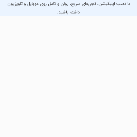
با نصب اپلیکیشن، تجربه‌ای سریع، روان و کامل روی موبایل و تلویزیون
داشته باشید.
دانلود نسخه موبایل
دانلود نسخه تلویزیون TV
لذت دانلود جدیدترین بازی‌ها و بهترین برنامه‌های اندروید از
مایکت!
دانلود جدیدترین بازی‌های اندروید برای اوقات فراغت و دریافت
بهترین برنامه‌های کاربردی برای انجام انواع فعالیت‌های روزانه. لینک
مستقیم، رایگان و سریع، تست شده و امن با نصب خودکار دیتا‍.