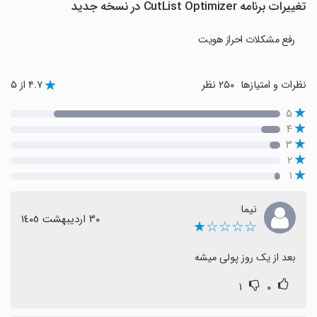
تغییرات برنامه CutList Optimizer در نسخه جدید
رفع مشکلات احراز هویت
نظرات و امتیازها
۲۵۰ نظر
۴.۷ از ۵
۵
۴
۳
۲
۱
نیما
٣٠ اردیبهشت ١٤٠٥
☆☆☆☆★
بعد از یک روز پولی میشه
۱
۰