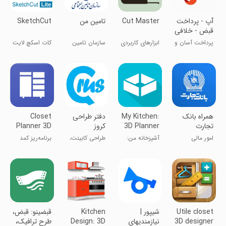
آپ - پرداخت
Cut Master
تامین من
SketchCut
قبض - خلافی
خودرو
پرداخت آسان و
ابزارهای کاربردی
سازمان تامین
کات اسکچ لایت
در دسترس
اجتماعی
- برش سریع
همراه بانک
My Kitchen:
‏دفتر طراحی
Closet
تجارت
3D Planner
کروز
Planner 3D
امور مالی
آشپزخانه من:
طراحی کابینت،
برنامه‌ریز کمد
برنامه‌ریز ۳D
کات مستر
۳D
Utile closet
شیپور |
Kitchen
‏قبضینو: ‌قبض،
3D designer
نیازمندیهای
Design: 3D
طرح ترافیک،