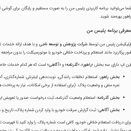
ما می‌توانید برنامه کاربردی پلیس من را به صورت مستقیم و رایگان برای گوشی ا
اهور بهره‌مند شوید.
عرفی برنامه پلیس من
پلیکیشن پلیس من توسط
شرکت پژوهش و توسعه ناجی
و با هدف ارائه خدمات 
مور پرکاربرد مانند استعلام و پرداخت خلافی خودرو یا موتورسیکلت را بدون مراجع
ین اپ دارای سه بخش
«راهور»
،
«گذرنامه»
و
«آگاهی»
است که هر کدام خدمات خاص خ
بخش راهور:
استعلام تخلفات رانندگی، نوبت‌دهی اینترنتی شماره‌گذاری،
نمره منفی و وضعیت پلاک. (برای استفاده از برخی امکانات، نیاز به پرداخت 
بخش گذرنامه:
استعلام وضعیت گذرنامه، ثبت درخواست صدور یا تعویض اینت
بخش آگاهی:
ثبت گزارش سرقت خودرو با وارد کردن شماره پلاک، تاریخ و
رای دریافت استعلام خلافی خودرو، کافی است شماره پلاک را وارد کنید تا فهرست ت
ریمه) نمایش داده شود. امکان پرداخت جریمه و دریافت رسید الکترونیکی نیز وجود 