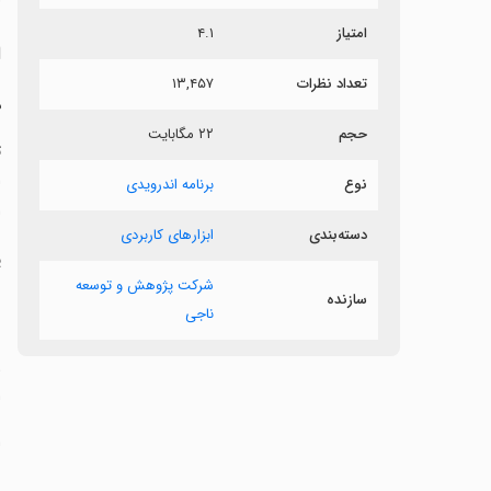
امتیاز
۴.۱
ا
تعداد نظرات
۱۳,۴۵۷
د
حجم
۲۲ مگابایت
ت
ا
نوع
برنامه اندرویدی
ا
دسته‌بندی
ابزارهای کاربردی
پلی
شرکت پژوهش و توسعه
ر
سازنده
ناجی
ب
و
ا
ا
ر