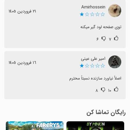
Amirhossein
٢١ فروردین ١٤٠٥
☆☆☆☆★
توی صفحه لود گیر میکنه
۶
۷
امیر علی عینی
١٦ فروردین ١٤٠٥
☆☆☆☆★
اصلأ نیاورد سازنده نسبتاً محترم
۸
۱۰
رایگان تماشا کن