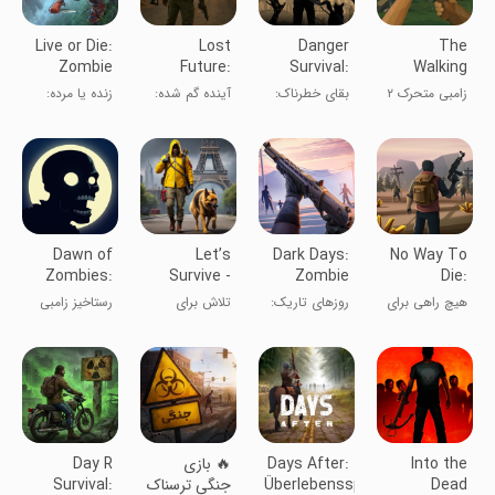
Live or Die:
Lost
Danger
The
Zombie
Future:
Survival:
Walking
Games
Zombie
Zombie
Zombie 2:
زامبی متحرک ۲
بقای خطرناک:
آینده گم شده:
زنده یا مرده:
Beta
Survival
War
Shooter
جنگ زامبی
بقا در برابر
بازی‌های زامبی
زامبی‌ها
بتا
Dawn of
Let’s
Dark Days:
No Way To
Zombies:
Survive -
Zombie
Die:
Survival
Survival
Survival
Survival
هیچ راهی برای
روزهای تاریک:
تلاش برای
رستاخیز زامبی
game
مردن: بقا
بقا در برابر
زندگی
ها
زامبی‌ها
Into the
Days After:
‏‏‏‏‏‏‏‏‏‏🔥 بازی
Day R
Dead
Überlebensspiele
جنگی ترسناک
Survival: