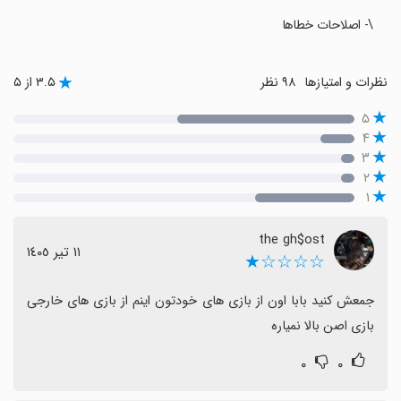
\- اصلاحات خطاها
نظرات و امتیازها
۹۸ نظر
۳.۵ از ۵
۵
۴
۳
۲
۱
the gh$ost
١١ تیر ١٤٠٥
☆☆☆☆★
جمعش کنید بابا اون از بازی های خودتون اینم از بازی های خارجی 
بازی اصن بالا نمیاره
۰
۰