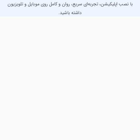
با نصب اپلیکیشن، تجربه‌ای سریع، روان و کامل روی موبایل و تلویزیون
داشته باشید.
دانلود نسخه موبایل
دانلود نسخه تلویزیون TV
لذت دانلود جدیدترین بازی‌ها و بهترین برنامه‌های اندروید از
مایکت!
دانلود جدیدترین بازی‌های اندروید برای اوقات فراغت و دریافت
بهترین برنامه‌های کاربردی برای انجام انواع فعالیت‌های روزانه. لینک
مستقیم، رایگان و سریع، تست شده و امن با نصب خودکار دیتا‍.