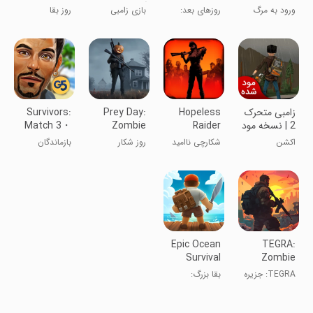
آنلاین بقای
Last
ورود به مرگ
روزهای بعد:
بازی زامبی
روز بقا
تمدن
Survivor
بازی‌های بقای
ترسناک چند
سه‌بعدی
نفره
زامبی متحرک
Hopeless
Prey Day:
Survivors:
2 | نسخه مود
Raider
Zombie
Match 3・
شده
Survival
Lost Island
اکشن
شکارچی ناامید
روز شکار
بازماندگان
Epic Ocean
TEGRA:
Survival
Zombie
survival
TEGRA: جزیره
بقا بزرگ:
island
بقا زامبی
ماجراجویی
دریایی