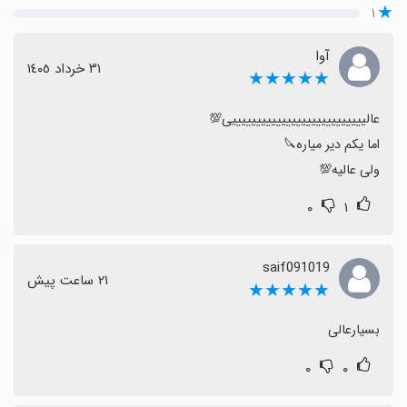
۱
آوا
٣١ خرداد ١٤٠٥
★★★★★
ولی عالیه💯
۰
۱
saif091019
٢١ ساعت پیش
★★★★★
بسیارعالی
۰
۰