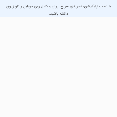
با نصب اپلیکیشن، تجربه‌ای سریع، روان و کامل روی موبایل و تلویزیون
داشته باشید.
دانلود نسخه موبایل
دانلود نسخه تلویزیون TV
لذت دانلود جدیدترین بازی‌ها و بهترین برنامه‌های اندروید از
مایکت!
دانلود جدیدترین بازی‌های اندروید برای اوقات فراغت و دریافت
بهترین برنامه‌های کاربردی برای انجام انواع فعالیت‌های روزانه. لینک
مستقیم، رایگان و سریع، تست شده و امن با نصب خودکار دیتا‍.