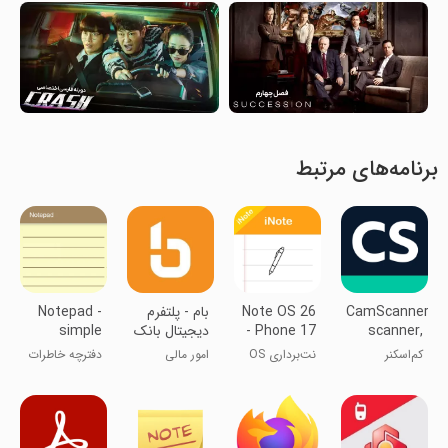
برنامه‌های مرتبط
CamScanner-
Note OS 26
بام - پلتفرم
Notepad -
scanner,
- Phone 17
دیجیتال بانک
simple
PDF maker
Notes
ملی ایران
notes
کم‌اسکنر
نت‌برداری OS
امور مالی
دفترچه خاطرات
18 -
- یادداشت‌های
یادداشت‌های
ساده
تلفن 16