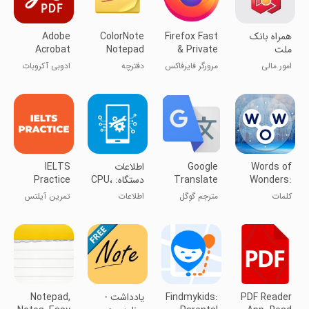
همراه بانک
Firefox Fast
ColorNote
Adobe
ملت
& Private
Notepad
Acrobat
Reader:
Notes
Browser
امور مالی
مرورگر فایرفاکس
دفترچه
ادوبی آکروبات
Edit PDF
یادداشت رنگی
ریدر
Words of
Google
اطلاعات
IELTS
Wonders:
Translate
دستگاه: CPU،
Practice
Band 9
RAM
Crossword
کلمات
مترجم گوگل
اطلاعات
تمرین آیلتس
شگفت‌انگیز:
دستگاه:
باند ۹
جدول کلمات
اطلاعات سیستم
متقاطع
و CPU
PDF Reader
Findmykids:
یادداشت -
Notepad,