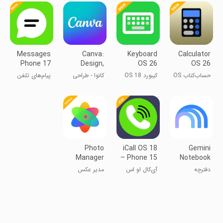
گوشی
اپلیکیشن‌های
پخش‌کننده
یادداشت‌برداری
موسیقی 0S17
Messages
Canva:
Keyboard
Calculator
Phone 17
Design,
OS 26
OS 26
Photo &
حساب‌کتاب OS
کیبورد OS 18
کانوا - طراحی
پیام‌های تلفن
Video
18
لوگو و پوستر
۱۶
Photo
iCall OS 18
Gemini
Manager
– Phone 15
Notebook
Phone 15
Call
دفترچه
آی‌کال او اس
مدیر عکس
یادداشت گوگل
18 – تماس
گوشی 15
LM
تلفن 15