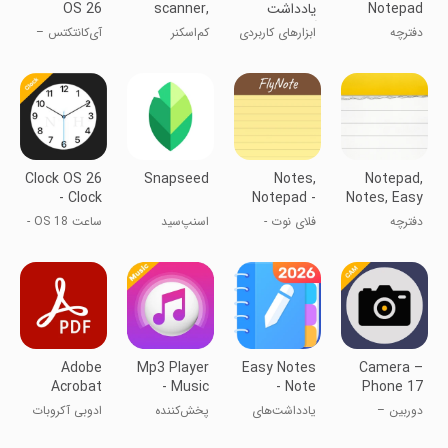
Notepad
یادداشت
scanner,
OS 26
Notes
آیفون شاه لر
PDF maker
Contacts
دفترچه
ابزارهای کاربردی
کم‌اسکنر
آی‌کانتکتس –
یادداشت رنگی
مخاطبین OS
17
Clock OS 26
Snapseed
Notes,
Notepad,
- Clock
Notepad -
Notes, Easy
Phone 17
FlyNote
Notebook
دفترچه
فلای نوت -
اسنپ‌سید
ساعت OS 18 -
یادداشت،
یادداشت‌ها و
ساعت تلفن 16
یادداشت‌ها،
یادداشت‌برداری
دفترچه ساده
Adobe
Mp3 Player
Easy Notes
Camera –
Acrobat
- Music
- Note
Phone 17
Reader:
Player 0S26
Taking
Camera
دوربین –
یادداشت‌های
پخش‌کننده
ادوبی آکروبات
Edit PDF
Apps
دوربین 16
آسان -
Mp3 -
ریدر