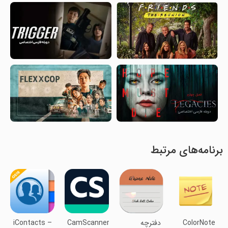
برنامه‌های مرتبط
ColorNote
دفترچه
CamScanner-
iContacts –