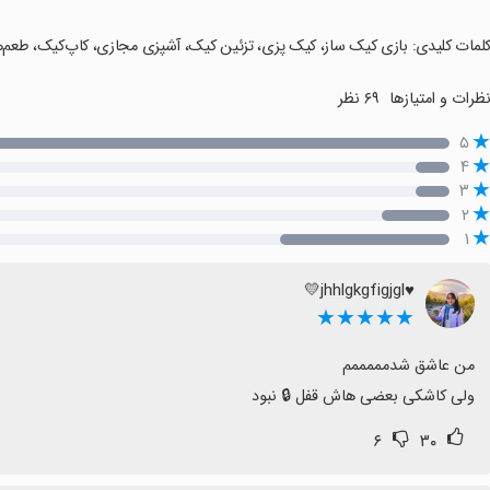
کلمات کلیدی: بازی کیک ساز، کیک پزی، تزئین کیک، آشپزی مجازی، کاپ‌کیک، طعم
ظرات و امتیازها
۶۹ نظر
۵
۴
۳
۲
۱
♥️jhhlgkgfigjgl💛
★★★★★
ولی کاشکی بعضی هاش قفل 🔒 نبود
۶
۳۰