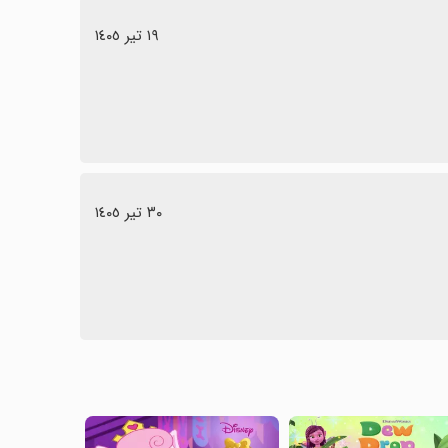
١٩ تیر ١٤٠٥
٣٠ تیر ١٤٠٥