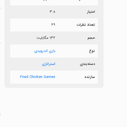
م
امتیاز
۳.۸
ش
تعداد نظرات
۶۹
ب
حجم
۱۳۲ مگابایت
م
نوع
بازی اندرویدی
دسته‌بندی
استراتژی
‏
ر
سازنده
Fried Chicken Games
ب
‏
ت