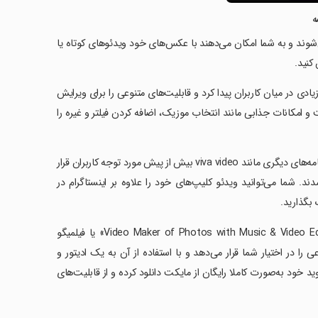
ه
وند و به شما امکان می‌دهند با عکس‌های خود ویدئوهای کوتاه یا
کنید.
ت ویدیو کلیپ، برنامه فیلم‌ساز powerdirector محبوبیت زیادی در میان کاربران پیدا کرد و قابلیت‌های متنوعی را برای ویرایش
(inshot) که یک کلیپ‌ساز حرفه‌ای است و امکانات جذابی مانند انتخاب موزیک، اضافه کردن فیلتر و غیره را
از زمانی که ساخت و اشتراک‌گذاری این ویدیوها در اینستاگرام به اوج خود رسید، برنامه‌های دیگری مانند viva video بیش از پیش مورد توجه کاربران قرار
ند. شما می‌توانید ویدئو کلیپ‌های خود را علاوه بر اینستاگرام در
 بگذارید.
اما یکی دیگر از اپلیکیشن‌های پرطرفدار ساخت ویدیو برنامه ساخت کلیپ «Video Maker of Photos with Music & Video Editor» یا فیلمیگو
وعی را در اختیار شما قرار می‌دهد و با استفاده از آن به یک ادیتور و
ید خود به‌صورت کاملا رایگان از مایکت دانلود کرده و از قابلیت‌های