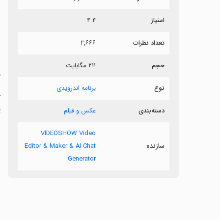
ر
امتیاز
۴.۴
ب
تعداد نظرات
۲,۶۶۶
س
حجم
۲۱۱ مگابایت
م
نوع
برنامه اندرویدی
ح
پ
دسته‌بندی
عکس و فیلم
VIDEOSHOW Video
سازنده
Editor & Maker & AI Chat
Generator