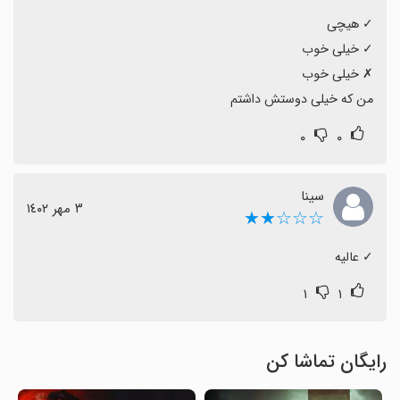
من که خیلی دوستش داشتم
۰
۰
سینا
٣ مهر ١٤٠٢
☆☆☆★★
‏✓ عالیه
۱
۱
رایگان تماشا کن