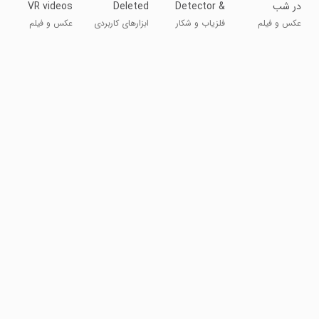
در شب
Detector &
Deleted
VR videos
and 360 vi
Photos and
Gold Hunt
عکس و فیلم
فلزیاب و شکار
ابزارهای کاربردی
عکس و فیلم
Videos
طلا
Data
Recovery