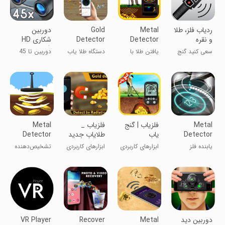
ردیاب فلز، طلا
Metal
Gold
دوربین
و نقره
Detector
Detector
شکاری HD
2024 Find
Camera
(زوم 45
سعی کنید گنج
یافتن طلا با
دستگاه طلا یاب
دوربین تا 45
Gold
Detector
برابر)
را پیدا کنید!
دستگاه فلز یاب
- دوربین یابنده
برابر زوم کن!
۲۰۲۴
طلا
Metal
فلزیاب | گنج
فلزیاب _
Metal
Detector
یاب
طلایاب جدید
Detector
Professional
یابنده فلز
ابزارهای کاربردی
ابزارهای کاربردی
تشخیص‌دهنده
فلز حرفه‌ای
دوربین دید
Metal
Recover
VR Player