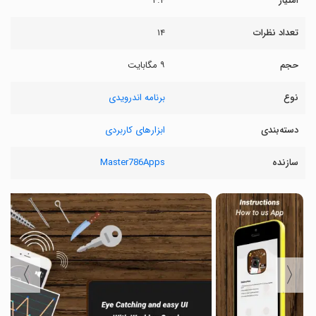
امتیاز
۴.۴
تعداد نظرات
۱۴
حجم
۹ مگابایت
نوع
برنامه اندرویدی
دسته‌بندی
ابزارهای کاربردی
سازنده
Master786Apps
〉
〈