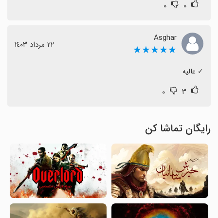
۰
۰
Asghar
٢٢ مرداد ١٤٠٣
★★★★★
‏✓ عالیه
۰
۳
رایگان تماشا کن