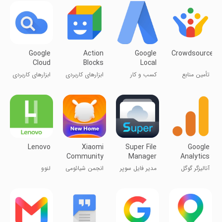
Google
Action
Google
Crowdsource
Cloud
Blocks
Local
Search
Services
تأمین منابع
کسب و کار
ابزارهای کاربردی
ابزارهای کاربردی
Ads
Lenovo
Xiaomi
Super File
Google
Community
Manager
Analytics
Explorer
آنالیزگر گوگل
مدیر فایل سوپر
انجمن شیائومی
لنوو
اکسپلورر