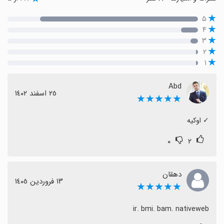
۵
۴
۳
۲
۱
Abd
٢٥ اسفند ١٤٠٢
★★★★★
‏✓ اوکیه
۰
۲
دهقان
١٣ فروردین ١٤٠٥
★★★★★
ir. bmi. bam. nativeweb