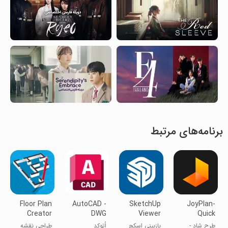
برنامه‌های مرتبط
Floor Plan
AutoCAD -
SketchUp
JoyPlan-
Creator
DWG
Viewer
Quick
Viewer &
House
طرح شاد -
بازبینی اسکچ
اُتوکد
طراحی نقشه