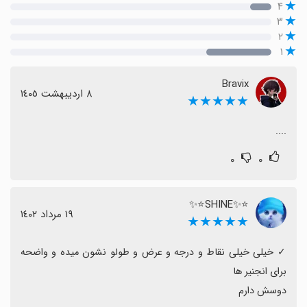
۴
۳
۲
۱
Bravix
٨ اردیبهشت ١٤٠٥
★★★★★
....
۰
۰
⭐✨SHINE⭐✨
١٩ مرداد ١٤٠٢
★★★★★
‏✓ خیلی خیلی نقاط و درجه و عرض و طولو نشون میده و واضحه 
دوسش دارم