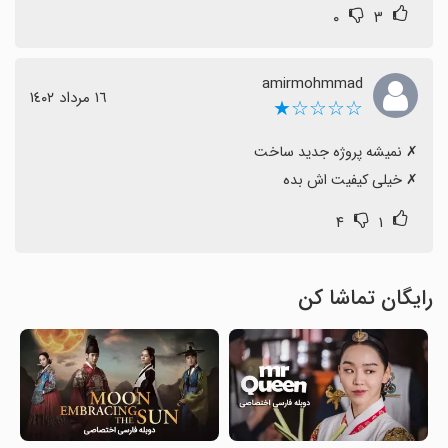
۰
۳
amirmohmmad
١٦ مرداد ١٤٠٢
☆☆☆☆★
‏✗ خیلی کیفیت اش بده
۴
۱
رایگان تماشا کن