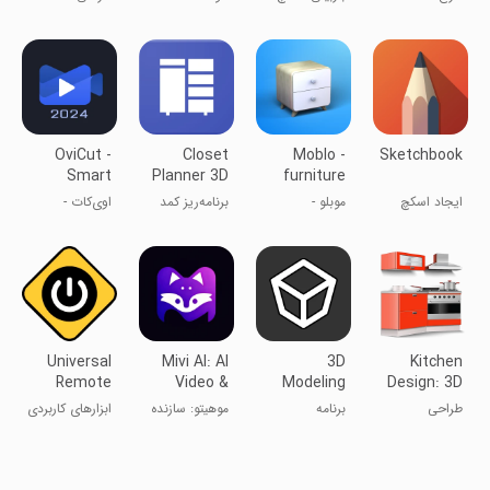
Editor
Design 3D
طراحی خانه ۳D
آپ
خانه
OviCut -
Closet
Moblo -
Sketchbook
Smart
Planner 3D
furniture
Video
3D
ایجاد اسکچ
موبلو -
برنامه‌ریز کمد
اوی‌کات -
Editor
modeling
مدل‌سازی
۳D
ویرایشگر
مبلمان ۳D
هوشمند ویدیو
Universal
Mivi AI: AI
3D
Kitchen
Remote
Video &
Modeling
Design: 3D
Control
Portrait
App: Sculpt
Planner
طراحی
برنامه
موهیتو: سازنده
ابزارهای کاربردی
& Draw
آشپزخانه:
مدل‌سازی ۳D:
هنر داستان
برنامه‌ریز ۳
مجسمه‌سازی و
فوری
بعدی
طراحی