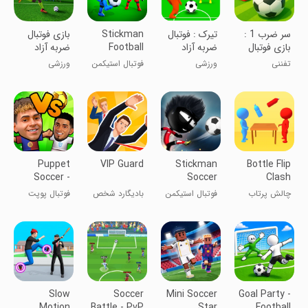
‏‏سر ضرب 1 :
تیرک : فوتبال
Stickman
بازی فوتبال
بازی فوتبال
ضربه آزاد
Football
ضربه آزاد
فانتزی
Wala Game
تفننی
ورزشی
فوتبال استیکمن
ورزشی
3D
- بازی‌های
فوتبال
Puppet
VIP Guard
Stickman
Bottle Flip
Soccer -
Soccer
Clash
Football
2018
چالش پرتاب
فوتبال استیکمن
بادیگارد شخص
فوتبال پوپت
بطری
۲۰۱۸
ویژه
Slow
Soccer
Mini Soccer
Goal Party -
Motion
Battle - PvP
Star
Football