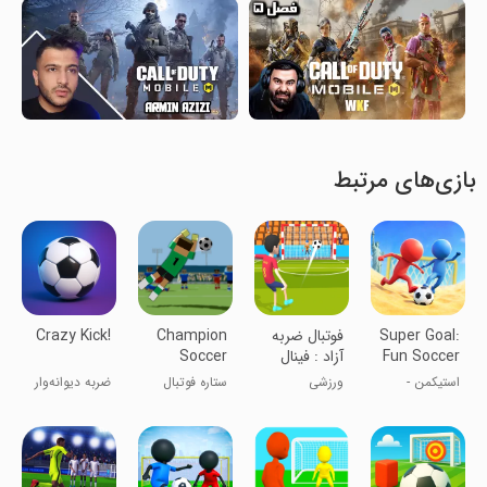
بازی‌های مرتبط
Super Goal:
فوتبال ضربه
Champion
Crazy Kick!
Fun Soccer
آزاد : فینال
Soccer
Game
جام جهانی
Star: Cup
استیکمن -
ورزشی
ستاره فوتبال
ضربه دیوانه‌وار
Game
فوتبال آدمک‌ها
قهرمانی