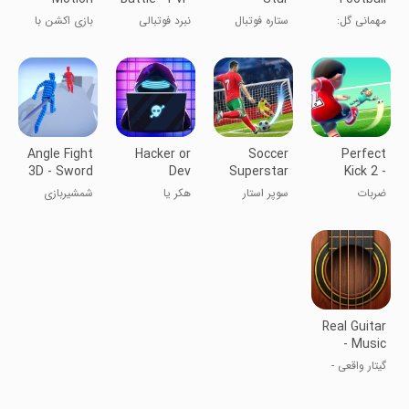
Action
Football
Freekick
مهمانی گل:
ستاره فوتبال
نبرد فوتبالی
بازی اکشن با
Game
ضربه آزاد
مینی ۲۰۲۴
حرکت کند
فوتبال
Angle Fight
Hacker or
Soccer
Perfect
3D - Sword
Dev
Superstar
Kick 2 -
Game
Tycoon?
Online
ضربات
سوپر استار
هکر یا
شمشیربازی
Tap Sim
Soccer
ایستگاهی ۲
فوتبالی
توسعه‌دهنده؟
Real Guitar
- Music
Band Game
گیتار واقعی -
بازی گروه
موسیقی