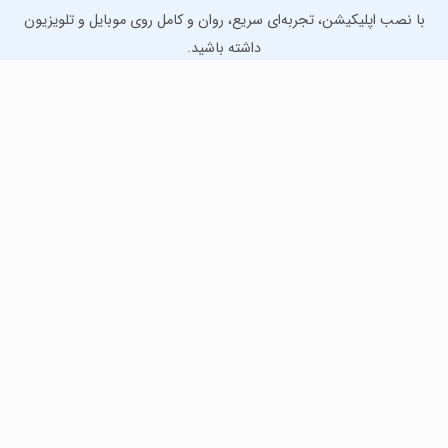
با نصب اپلیکیشن، تجربه‌ای سریع، روان و کامل روی موبایل و تلویزیون
داشته باشید.
دانلود نسخه موبایل
دانلود نسخه تلویزیون TV
لذت دانلود جدیدترین بازی‌ها و بهترین برنامه‌های اندروید از
مایکت!
دانلود جدیدترین بازی‌های اندروید برای اوقات فراغت و دریافت
بهترین برنامه‌های کاربردی برای انجام انواع فعالیت‌های روزانه. لینک
مستقیم، رایگان و سریع، تست شده و امن با نصب خودکار دیتا‍.