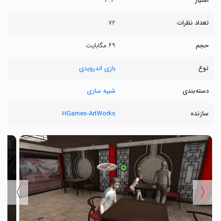
امتیاز
۳.۳
تعداد نظرات
۷۲
حجم
۶۹ مگابایت
نوع
بازی اندرویدی
دسته‌بندی
شبیه سازی
سازنده
HGames-ArtWorks
〉
〈