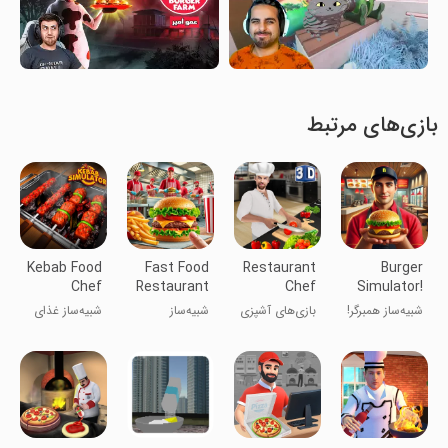
بازی‌های مرتبط
Kebab Food
Fast Food
Restaurant
Burger
Chef
Restaurant
Chef
Simulator!
Simulator
Simulator
Cooking
شبیه‌ساز همبرگر!
بازی‌های آشپزی
شبیه‌ساز
شبیه‌ساز غذای
Game
Games
سرآشپز رستوران
رستوران فست
کباب پز
فود