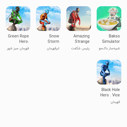
ایستگاه برگر
رستوران ۳D بار
Cooking
3D!
Game
Green Rope
Snow
Amazing
Bakso
Hero:
Storm
Strange
Simulator
Vegas City
Superhero
Rope Police
شبیه‌ساز باک‌سو
پلیس شگفت
ابرقهرمان
قهرمان سبز شهر
- Vice
انگیز قدرتمند
طوفان برفی
وگاس
Spider
طنابی
Vegas
Black Hole
Hero : Vice
Vegas
قهرمان
سیاه‌چاله