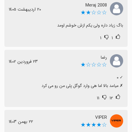
Meraj 2008
٢٠ اردیبهشت ١٤٠٥
☆☆☆★★
باگ زیاد داره ولی یکم ازش خوشم اومد
۱
۱
رضا
٢٣ فروردین ١٤٠٢
☆☆☆☆★
‏✗ میامد بالا اما هی وارد گوگل پلی من رو می کرد
۱۱
۱۲
VIPER
٢٢ بهمن ١٤٠٣
☆★★★★