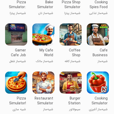
Pizza
Bake
Pizza Shop
Cooking
Simulator:
Simulator
Simulator
Spies Food
3D Cooking
3D
Simulator
شبیه‌ساز غذایی
شبیه‌ساز پیتزا
شبیه‌ساز نان
شبیه‌ساز پیتزا:
جاسوس‌های
۳D
پزی
پخت و پز ۳
آشپز
بعدی
Gamer
My Cafe
Coffee
Cafe
Cafe Job
World
Shop
Business
Simulator
Owner
Simulator
Sim -
شبیه‌ساز
شبیه‌ساز کافه
شبیه‌ساز مالک
شبیه‌ساز شغل
Simulator
3D Cafe
Restaurant
کسب‌وکار کافه -
۳D کافی شاپ
کافه من
کافه گیمر
رستوران
Pizza
Restaurant
Burger
Cooking
Simulator!
Simulator
Station
Simulator
3D Bar
Simulator
Mobile:
شبیه‌ساز آشپزی
سیمولاتور
شبیه‌ساز
شبیه سازی
3D!
Kitchen &