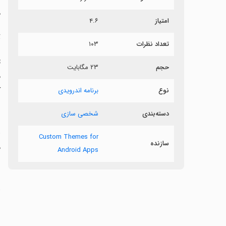
م
امتیاز
۴.۶
ت
تعداد نظرات
۱۰۳
حجم
۲۳ مگابایت
ک
نوع
برنامه اندرویدی
دسته‌بندی
شخصی سازی
Custom Themes for
سازنده
م
Android Apps
‏
ب