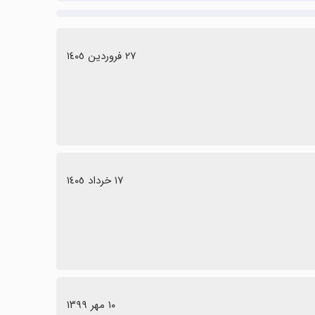
٢٧ فروردین ١٤٠٥
١٧ خرداد ١٤٠٥
١٠ مهر ١٣٩٩