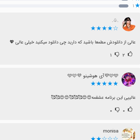
۱
.♧.
☆★★★★
عالی از دانلودش مطمعا باشید که دارید چی دانلود میکنید خیلی عالی 💖
۱
۲
🩷🩵💜آی هوشینو 💜🩵🩷
★★★★★
عالییی این برنامه عشقمه😍😍🥰🥰🥰😍😍🥰🥰
۰
۰
monisa
☆☆☆★★