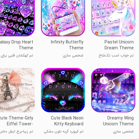
alaxy Drop Heart
Infinity Butterfly
Pastel Unicorn
Theme
Theme
Dream Theme
تم خواب اسب تک‌شاخ
شخصی سازی
تم کهکشان‌ قلبی برای
پاستلی
کیبورد
ute Theme-Girly
Cute Black Neon
Dreamy Wing
Eiffel Tower-
Kitty Keyboard
Unicorn Theme
Theme
شخصی سازی
تم کیبورد گربه نئون مشکی
تم زیبا-برج ایفل دخترا
زیبا