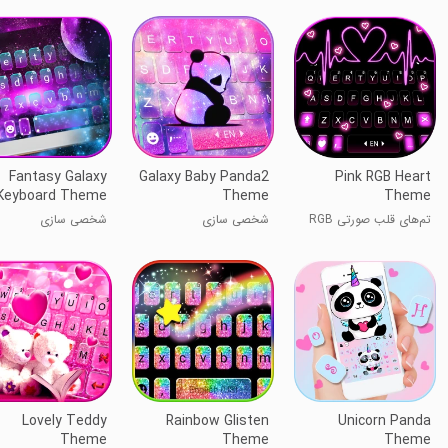
Fantasy Galaxy
Galaxy Baby Panda2
Pink RGB Heart
Keyboard Theme
Theme
Theme
تم‌های قلب صورتی RGB
شخصی سازی
شخصی سازی
Lovely Teddy
Rainbow Glisten
Unicorn Panda
Theme
Theme
Theme