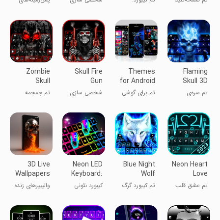
Theme
Keyboard
زامبی هیولایی
سرخپوست آبی
HD اسکلت
Theme
آتشین
Zombie
Skull Fire
Themes
Flaming
Skull
Gun
for Android
Skull 3D
Theme
Wallpapers
™
Theme
تم سره‌ی
تم برای گوشی
شخصی سازی
تم جمجمه
Keyboard
شعله‌ای 3D
زامبی
Background
3D Live
Neon LED
Blue Night
Neon Heart
Wallpapers
Keyboard:
Wolf
Love
4D video 4K
RGB & Emoji
Keyboard
Theme
تم عشق قلب
تم کیبورد گرگ
کیبورد نئونی
والپیپرهای زنده
Theme
نئونی
شب‌آبی
۳D و ویدیو ۴D
۴K