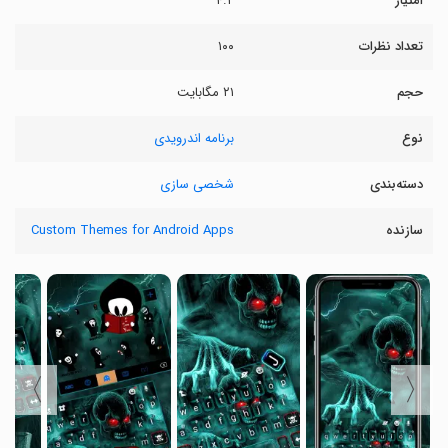
امتیاز
۴.۲
تعداد نظرات
۱۰۰
حجم
۲۱ مگابایت
نوع
برنامه اندرویدی
دسته‌بندی
شخصی سازی
سازنده
Custom Themes for Android Apps
〉
〈