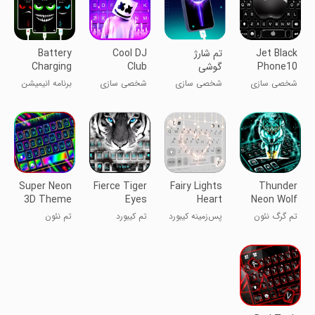
Jet Black
تم شارژ
Cool DJ
Battery
Phone10
گوشی
Club
Charging
Animation
Theme
Theme
شخصی سازی
شخصی سازی
شخصی سازی
برنامه انیمیشن
App
شارژ باتری
Super Neon
Fierce Tiger
Fairy Lights
Thunder
3D Theme
Eyes
Heart
Neon Wolf
Keyboard
Keyboard
Theme
تم گرگ نئون
پس‌زمینه کیبورد
تم کیبورد
تم نئون
Theme
Background
رعد و برق
قلب با
چشمان ببر تند
فوق‌العاده ۳D
چراغ‌های پری
و تیز