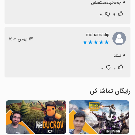
‏✗ جحخهعغفقثصض
۵
۹
mohamadip
١٣ بهمن ١٤٠٢
★★★★★
‏✗ تلنلد
۰
۰
رایگان تماشا کن