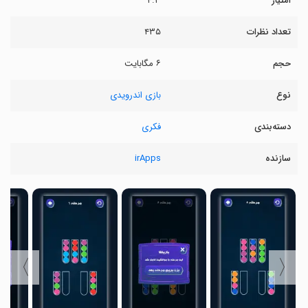
امتیاز
۴.۳
تعداد نظرات
۴۳۵
حجم
۶ مگابایت
نوع
بازی اندرویدی
دسته‌بندی
فکری
سازنده
irApps
〉
〈