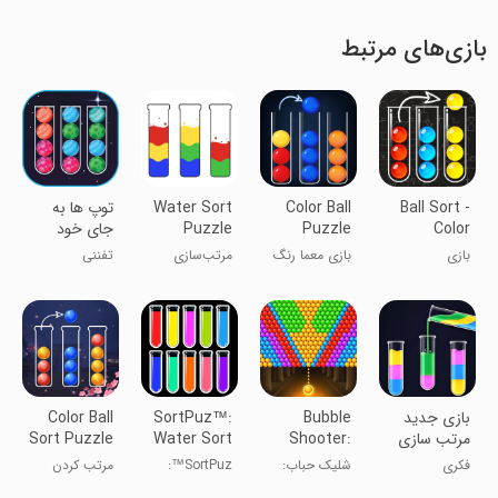
بازی‌های مرتبط
Ball Sort -
Color Ball
Water Sort
توپ ها به
Color
Puzzle
Puzzle
جای خود
Sorting
Sorting
بازی
بازی معما رنگ
مرتب‌سازی
تفننی
Game
Game
مرتب‌سازی
توپ
مایعات رنگی
توپ - بازی
مرتب‌سازی رنگ
بازی جدید
Bubble
SortPuz™:
Color Ball
مرتب سازی
Shooter:
Water Sort
Sort Puzzle
اب
Fun Pop
Puzzle
فکری
شلیک حباب:
SortPuz™:
مرتب کردن
Game
بازی
معمای
توپ‌های رنگی