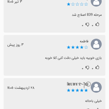
٣ تیر ١٤٠٥
☆☆☆☆★
مرحله 839 اصلاح شد
۰
۰
فاطمه
٣ روز پیش
☆★★★★
بازی خوبیه باید خیلی دقت کنی کلا خوبه
۰
۰
🜲⃝ᥬ𝐑𝐔𝐁𝐘࿐​᭄
٢٨ اردیبهشت ١٤٠٥
★★★★★
خیلی باحاله