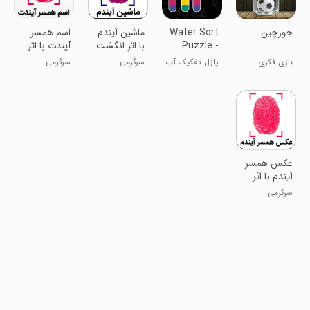
جورچین
Water Sort
ماشین آیندم
اسم همسر
Puzzle -
با اثر انگشت
آیندت با اثر
Color
انگشت
بازی فکری
پازل تفکیک آب
سرگرمی
سرگرمی
Sorting
اعتیاد آور
- بازی تفکیک
Game
رنگ
عکس همسر
آیندم با اثر
انگشت
سرگرمی