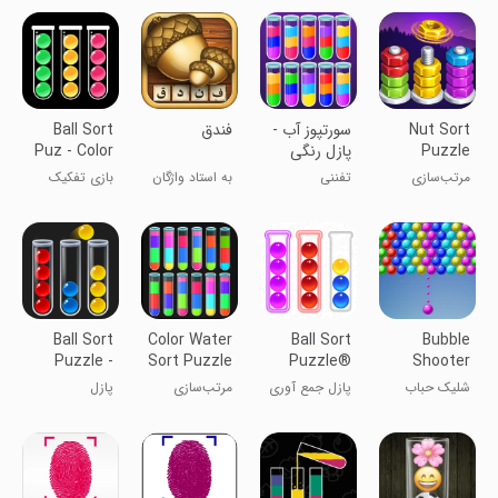
سرگرم‌کننده
مرتب‌سازی آب
Nut Sort
سورتپوز آب -
‏‏فندق
Ball Sort
Puzzle
پازل رنگی
Puz - Color
Game
Games
مرتب‌سازی
تفننی
به استاد واژگان
بازی تفکیک
آجیل
تبدیل شو!
توپ - بازی
رنگی
Ball Sort
Color Water
Ball Sort
Bubble
Puzzle -
Sort Puzzle
Puzzle®
Shooter
Color Game
Games
And Friends
شلیک حباب
پازل جمع آوری
مرتب‌سازی
پازل
توپ
بطری آب
مرتب‌سازی
توپ - بازی
رنگی