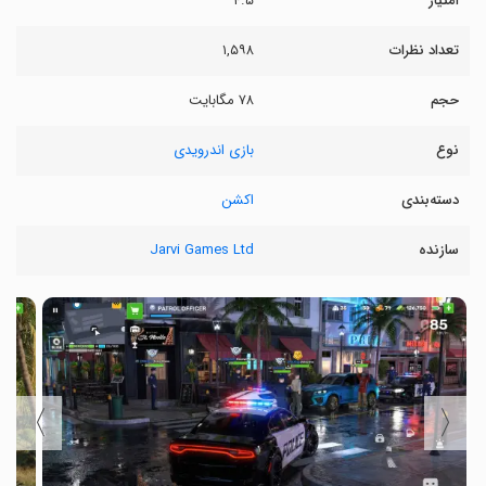
امتیاز
۴.۵
تعداد نظرات
۱,۵۹۸
حجم
۷۸ مگابایت
نوع
بازی اندرویدی
دسته‌بندی
اکشن
سازنده
Jarvi Games Ltd
〉
〈