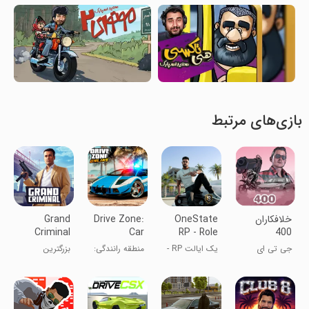
بازی‌های مرتبط
‏‏خلافکاران
OneState
Drive Zone:
Grand
Criminal
Car
RP - Role
400
Online:
Simulator
Play Life
جی تی ای
یک ایالت RP -
منطقه رانندگی:
بزرگترین
Sandbox
Game
ایرانی
زندگی
بازی شبیه‌ساز
جنایتکار آنلاین:
نقش‌آفرینی
خودرو
سندباکس