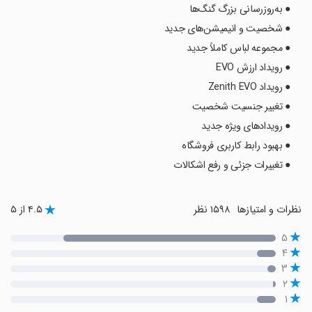
● به‌روزرسانی بزرگ گنگ‌ها
● شخصیت و انیمیشن‌های جدید
● مجموعه لباس کاملاً جدید
● رویداد ارزش EVO
● رویداد Zenith EVO
● تغییر جنسیت شخصیت
● رویدادهای ویژه جدید
● بهبود رابط کاربری فروشگاه
● تغییرات جزئی و رفع اشکالات
نظرات و امتیازها
۱۵۹۸ نظر
۴.۵ از ۵
۵
۴
۳
۲
۱