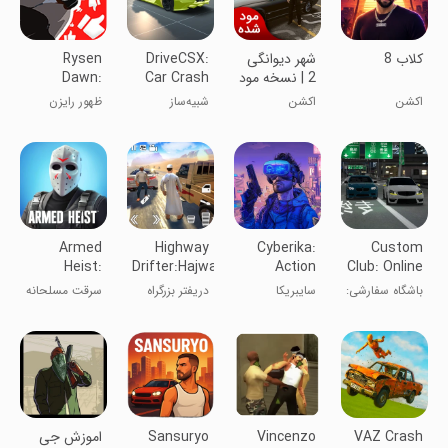
‏‏‏‏کلاب 8
شهر دیوانگی
DriveCSX:
Rysen
2 | نسخه مود
Car Crash
Dawn:
شده
Simulator
Parkour
اکشن
اکشن
شبیه‌ساز
ظهور رایزن
Game
تصادف خودرو
DriveCSX
Armed
Highway
Cyberika:
Custom
Heist:
Drifter:Hajwala
Action
Club: Online
Shooting
Online
Cyberpunk
Racing 3D
باشگاه سفارشی:
سایبریکا
دریفتر بزرگراه
سرقت مسلحانه
gun game
RPG
مسابقه آنلاین
۳D
VAZ Crash
Vincenzo
Sansuryo
‏‏‏اموزش جی