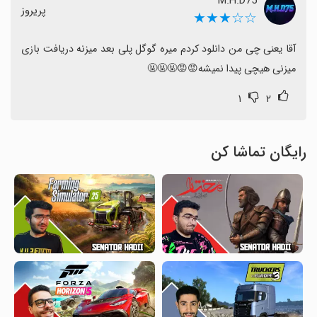
M.H.D75
پریروز
☆☆★★★
آقا یعنی چی من دانلود کردم میره گوگل پلی بعد میزنه دریافت بازی 
میزنی هیچی پیدا نمیشه😡😡🤬🤬🤬
۱
۲
رایگان تماشا کن