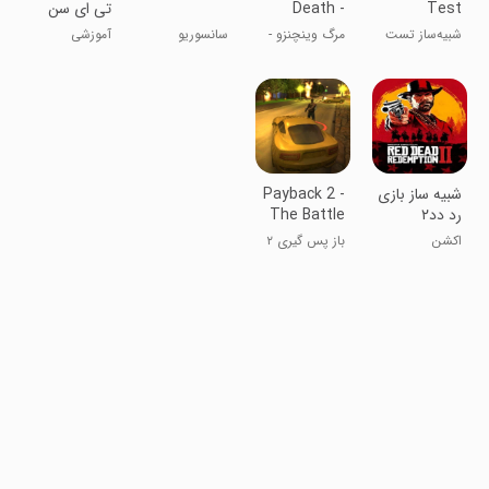
Test
Death -
تی ای سن
Simulator 2
Liberty
ایرانی
شبیه‌ساز تست
مرگ وینچنزو -
سانسوریو
آموزشی
Story
تصادف VAZ ۲
داستان آزادی
‏‏شبیه ساز بازی
Payback 2 -
رد دد۲
The Battle
Sandbox
اکشن
باز پس گیری ۲