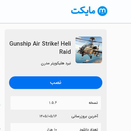
Gunship Air Strike! Heli
Raid
〈
نبرد هلیکوپتر مدرن
نصب
نسخه
۱.۵.۶
خ
d
آخرین بروزرسانی
۱۴۰۵/۰۵/۱۶
تعداد دانلود
۱۰ هزار
آی