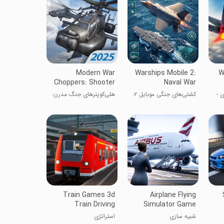
Modern War
Warships Mobile 2:
W
Choppers: Shooter
Naval War
 ۳ بعدی -
کشتی‌های جنگی موبایل ۲:
هلی‌کوپترهای جنگ مدرن:
ده
جنگ دریایی
تیرانداز
Train Games 3d
Airplane Flying
Train Driving
Simulator Game
شبیه سازی
استراتژی