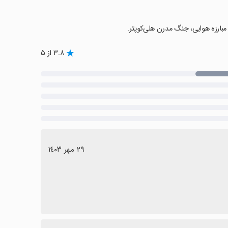
۳.۸ از ۵
٢٩ مهر ١٤٠٣