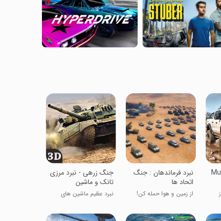
Mu
‏‏‏نبرد فرماندهان : جنگ
‏‏‏‏جنگ زرهی - نبرد مرزی
اتحاد ها
تانک و ماشین
از زمین و هوا حمله کن!
نبرد عظیم ماشین های
زرهی!