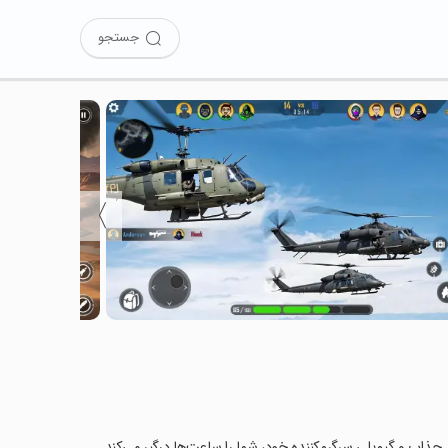
جستجو
〉