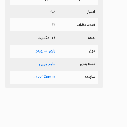
امتیاز
۳.۸
ن
تعداد نظرات
۲۱
م
حجم
۱۰۹ مگابایت
ف
نوع
بازی اندرویدی
دسته‌بندی
ماجراجویی
‏
بازی
سازنده
Jazzi Games
ق