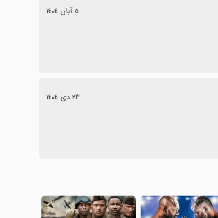
٥ آبان ١٤٠٤
٢٣ دی ١٤٠٤