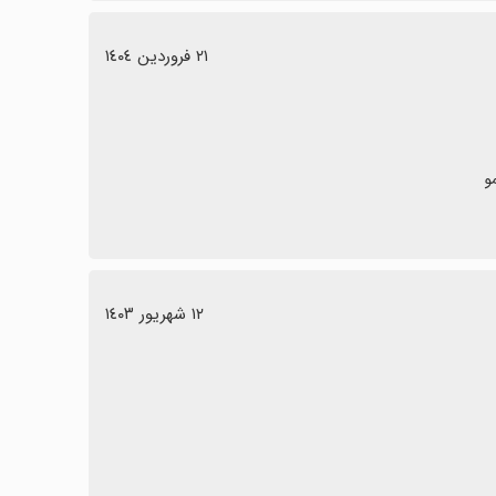
٢١ فروردین ١٤٠٤
و
١٢ شهریور ١٤٠٣