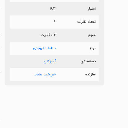
م
امتیاز
۴.۳
د
تعداد نظرات
۶
ت
حجم
۴ مگابایت
‏
نوع
برنامه اندرویدی
‏
دسته‌بندی
آموزشی
‏
سازنده
خورشید سافت
‏
‏