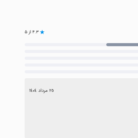
۴.۳ از ۵
٢٥ مرداد ١٤٠٤