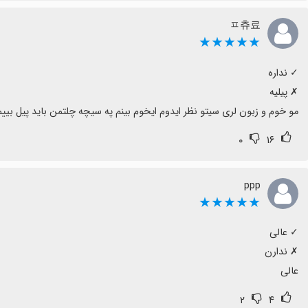
ㅍ츄료
★★★★★
مو خوم و زبون لری سیتو نظر ایدوم ایخوم بینم په سیچه چلتمن باید پیل بییم
۰
۱۶
ppp
★★★★★
عالی
۲
۴