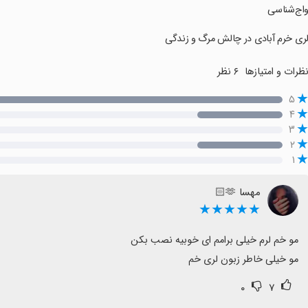
واج‌شناسی
لری خرم آبادی در چالش مرگ و زندگی
ظرات و امتیازها
۶ نظر
۵
۴
۳
۲
۱
مهسا 🫶🏻
★★★★★
مو خیلی خاطر زبون لری خم
۰
۷