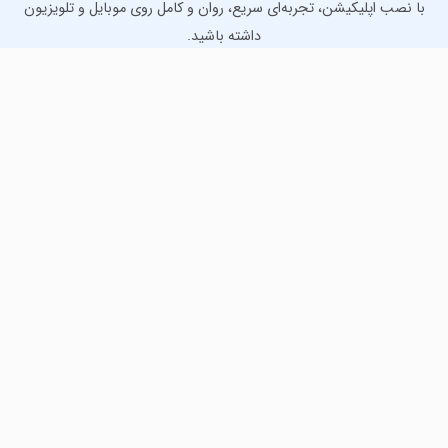
با نصب اپلیکیشن، تجربه‌ای سریع، روان و کامل روی موبایل و تلویزیون
داشته باشید.
دانلود نسخه موبایل
دانلود نسخه تلویزیون TV
لذت دانلود جدیدترین بازی‌ها و بهترین برنامه‌های اندروید از
مایکت!
دانلود جدیدترین بازی‌های اندروید برای اوقات فراغت و دریافت
بهترین برنامه‌های کاربردی برای انجام انواع فعالیت‌های روزانه. لینک
مستقیم، رایگان و سریع، تست شده و امن با نصب خودکار دیتا‍.