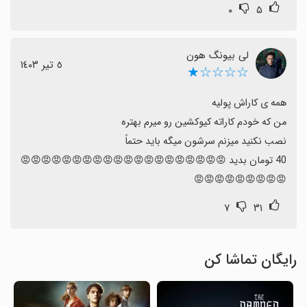
۰
۵
لی بیونگ هون
٥ تیر ١٤٠٣
☆☆☆☆★
40 تومان بدید 😡😡😡😡😡😡😡😡😡😡😡😡😡😡😡😡😡😡😡😡
😡😡😡😡😡😡😡😡😡
۷
۳۱
رایگان تماشا کن