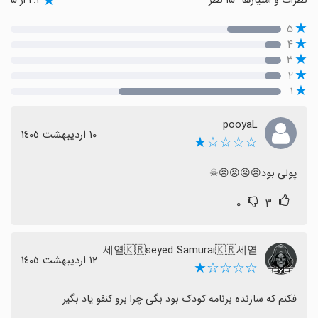
نظرات و امتیازها
۱۵ نظر
۲.۲ از ۵
۵
۴
۳
۲
۱
pooyaL
١٠ اردیبهشت ١٤٠٥
☆☆☆☆★
پولی بود😡😡😡😡☠
۰
۳
세엳🇰🇷seyed Samurai🇰🇷세엳
١٢ اردیبهشت ١٤٠٥
☆☆☆☆★
فکنم که سازنده برنامه کودک بود بگی چرا برو کنفو یاد بگیر