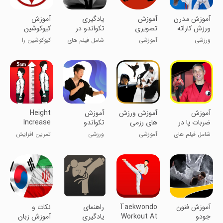
آموزش مدرن
آموزش
یادگیری
آموزش
ورزش کاراته
تصویری
تکواندو در
کیوکوشین
کاراته
منزل
کاراته
ورزشی
آموزشی
شامل فیلم های
کیوکوشین را
آموزشی
حرفه ای بیاموز
آموزش
آموزش ورزش
آموزش
Height
ضربات پا در
های رزمی
تکواندو
Increase
ورزش های
Workout
شامل فیلم های
آموزشی
ورزشی
تمرین افزایش
رزمی
آموزشی
قد
آموزش فنون
Taekwondo
راهنمای
نکات و
جودو
Workout At
یادگیری
آموزش زبان