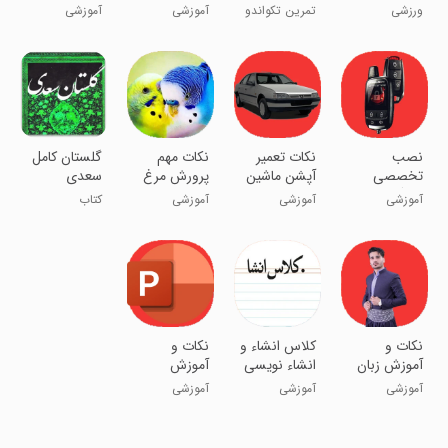
Home
ورزش کاراته
کره
ورزشی
تمرین تکواندو
آموزشی
آموزشی
در منزل
نصب
نکات تعمیر
نکات مهم
گلستان کامل
تخصصی
آپشن ماشین
پرورش مرغ
سعدی
دزدگیر پراید
پژو
عشق
آموزشی
آموزشی
آموزشی
کتاب
نکات و
کلاس انشاء و
نکات و
آموزش زبان
انشاء نویسی
آموزش
کوردی - کردی
پاورپوینت
آموزشی
آموزشی
آموزشی