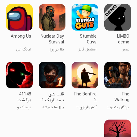
Among Us
Nuclear Day
Stumble
LIMBO
Survival
Guys
demo
لیمبو
استامبل گایز
بقا در روز
امانگ آس
هسته‌ای
The
The Bonfire
‏‏‏‏‏‏‏قلب های
‏‏‏‏‏‏‏41148
Walking
2
نیمه تاریک 1:
بازگشت
Dead: A
Uncharted
داستانی/
مردگان متحرک:
آتش‌افروزی ۲:
پازل‌ها همیشه
ترسناک و
New Fronti
Shores
معمایی
جبهه جدیدی
سواحل
ساده نیستن!
ماجرایی
ناشناخته