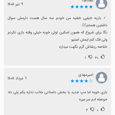
farhad
گروهی وجود دارد.
٩ تیر ١٤٠٥
★★★★★
برخی کاربران درباره امنیت دانلود از منابع APK و نیاز به
آشنایی با زبان (مثلاً انگلیسی برای دسترسی به امکانات)
‏✓ بازیه خیلیی خفنیه من خودم سه سال هست دارمش سوال 
اظهار نظر کرده‌اند.
به طور کلی اگر دنبال تجربه بقای چالش‌برانگیز با گرافیک
نگا برای شروع که همون اسکین اولی خوبه خیلی وقته بازی نکردم 
خوب و تمایل به به‌روزرسانی‌ها و حالت آنلاین دارید، این
بازی گزینه‌ای خوب برای امتحان است.
خلاصه ریشاش گرم نگهت میداره
۱
۲۰
امیرمهدی
٦ مرداد ١٤٠٥
☆★★★★
بازی خوبه اما مپ جدید یا بخش داستانی جالب نداره یکم پلی داد 
حوصله ادم سر میره
۲
۰