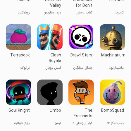
Roblox
Stardew
Crockbook
Terraria
Valley
for Don't
Starve
تریریا
کتاب دستور
دره استاردیو
روبلاکس
پخت برای
نجات از
گرسنگی
Terrabook
Clash
Brawl Stars
Machinarium
Royale
ماشیناریوم
جدال ستارگان
کلش رویال
ترابوک
Soul Knight
Limbo
The
BombSquad
Escapists
2: Pocket
بمب‌اسکوئاد
فرار از زندان ۲:
لیمبو
روحِ شوالیه
Breakout
فرار جیبی