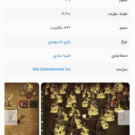
امتیاز
۴.۷
تعداد نظرات
۳,۶۱۰
حجم
۴۷۹ مگابایت
نوع
بازی اندرویدی
دسته‌بندی
شبیه سازی
سازنده
Klei Entertainment Inc
〉
〈