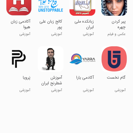
پیر کردن
زبانکده ملی
‏کالج زبان علی
‏آکادمی زبان
چهره
ایران
پور
هیوا
عکس و فیلم
آموزشی
آموزشی
آموزشی
گام نخست
‏آکادمی یارا
‏‏آموزش
‏‏‏‏‏‏پَرویا
شطرنج ایران
آموزشی
آموزشی
آموزشی
آموزشی