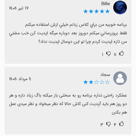
آموزشگاه من انگیزه داشته باشند و تجربه کلی مثبت باقی
Billie
١٧ تیر ١٤٠٥
★★★★★
بماند.
فقط بروزرساني ميكنم دوروز بعد دوباره ميگه اپديت كن خب مشتي 
من تازه اپديت كردم چرا تو اين دوسال اپديت نداد؟
۱
۱۱
سجاد
٤ مرداد ١٤٠٥
☆☆☆★★
عملکرد راحتی نداره برنامه رو به سختی باز میکنه باگ زیاد داره و هر 
دو روز هم باید آپدیت کنی کاش حالا که نظر میخواد و نظر میدی عمل 
هم بکنن
۳
۴