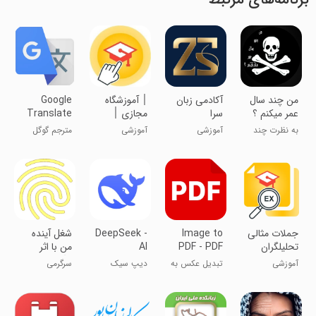
من چند سال
‏آکادمی زبان
׀ آموزشگاه
Google
عمر میکنم ؟
سرا
مجازی ׀
Translate
دیکشنری
به نظرت چند
آموزشی
آموزشی
مترجم گوگل
تحلیلگران
سال عمر
میکنی؟
‏جملات مثالی
Image to
DeepSeek -
شغل آینده
تحلیلگران
PDF - PDF
AI
من با اثر
Maker
Assistant
انگشت
آموزشی
تبدیل عکس به
دیپ سیک
سرگرمی
PDF