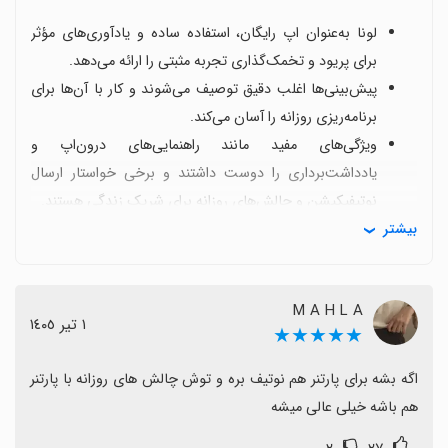
لونا به‌عنوان اپ رایگان، استفاده ساده و یادآوری‌های مؤثر
برای پریود و تخمک‌گذاری تجربه مثبتی را ارائه می‌دهد.
پیش‌بینی‌ها اغلب دقیق توصیف می‌شوند و کار با آن‌ها برای
برنامه‌ریزی روزانه را آسان می‌کند.
ویژگی‌های مفید مانند راهنمایی‌های درون‌اپ و
یادداشت‌برداری را دوست داشتند و برخی خواستار ارسال
نوتیفیکیشن و چالش‌های روزانه برای شریک زندگی هستند.
بیشتر
برخی کاربران خواهان امکان ثبت حالات روحی و وضعیت
شریک (پارتنر) در اپ و دریافت اعلان‌های مربوط به شریک
هستند تا هماهنگی بهتری داشته باشند.
M A H L A
با وجود این، مشکلات فنی مانند ارور عدم اتصال به اینترنت،
١ تیر ١٤٠٥
★★★★★
مشکلات ورود یا بروزرسانی‌های نامتوالی occasionally
وجود دارد و نیاز به بهبود دارد.
اگه بشه برای پارتنر هم نوتیف بره و توش چالش های روزانه با پارتنر 
به‌طور کلی، با وجود این چالش‌ها و درخواست‌های بهبود،
هم باشه خیلی عالی میشه
تجربه کلی مثبت است و لونا را برای دنبال کردن پریود و