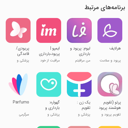
برنامه‌های مرتبط
هرلایف
‏‏‏‏‏لیوم: پریود و
‏‏‏‏‏ایمپو |
پریودی/
بارداری
پریود،بارداری
قاعدگی
و سلامت
پریود و سلامت
من مراقبتم
مراقبت از خود
پزشکی و
بانوان
زنان
و رابطه
سلامت
پرتو (تقویم
یک زن :
گهواره:
Parfumo
هوشمند پریود
تقویم
بارداری و
و بارداری)
قاعدگی،
کودک
تقویم پریود و
پزشکی و
پزشکی و
سرگرمی
بارداری و
بارداری
سلامت
سلامت
شیردهی