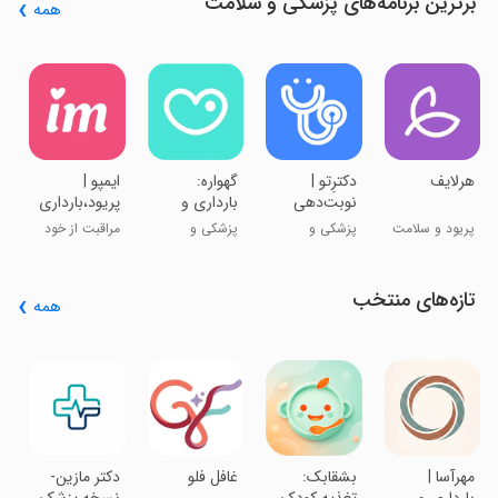
برترین برنامه‌های پزشکی و سلامت
همه
ب
م
پ
س
هرلایف
دکترِتو |
گهواره:
‏‏‏‏‏ایمپو |
نوبت‌دهی
بارداری و
پریود،بارداری
اینترنتی
کودک
و سلامت
پریود و سلامت
پزشکی و
پزشکی و
مراقبت از خود
پزشکان
بانوان
زنان
سلامت
سلامت
و رابطه
تازه‌های منتخب
همه
‏
م
د
پ
ه
س
‏مهرآسا |
‏‏‏بشقابک:
‏‏غافل فلو
‏‏دکتر مازین-