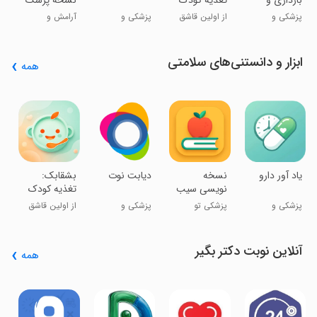
بارداری و
تغذیه کودک
نسخه پزشک
مادری
پزشکی و
از اولین قاشق
پزشکی و
آرامش و
سلامت
تا عادت سالم
سلامت
تندرستی
ابزار و دانستنی‌های سلامتی
همه
‏
د
د
‏یاد آور دارو
‏‏نسخه
‏دیابت نوت
‏‏‏بشقابک:
نویسی سیب
تغذیه کودک
مد
پزشکی و
پزشکی تو
پزشکی و
از اولین قاشق
سلامت
جیبته
سلامت
تا عادت سالم
آنلاین نوبت دکتر بگیر
همه