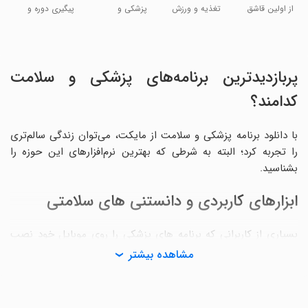
و ورزش
مادری
Tracker
از اولین قاشق
تغذیه و ورزش
پزشکی و
پیگیری دوره و
رایگان
تا عادت سالم
بارداری
سلامت
تخمک‌گذاری
فلو
پربازدیدترین برنامه‌های پزشکی و سلامت
کدامند؟
با دانلود برنامه پزشکی و سلامت از مایکت، می‌توان زندگی سالم‌تری
را تجربه کرد؛ البته به شرطی که بهترین نرم‌افزارهای این حوزه را
بشناسید.
ابزارهای کاربردی و دانستنی های سلامتی
بسیاری از کاربرانی که برنامه های پزشکی را روی موبایل خود نصب
می‌کنند، لزوما «بیمار» نیستند و فقط می‌خواهند اطلاعات پزشکی خود
مشاهده بیشتر
را افزایش داده یا به منبعی از اطلاعات مفید دسترسی داشته باشند تا
در صورت نیاز بتوانند به آن مراجعه کنند؛ مانند «مرجع دارو و بیماری»
که در آن می‌توان به اطلاعات 720 قلم دارو و 200 بیماری مختلف به