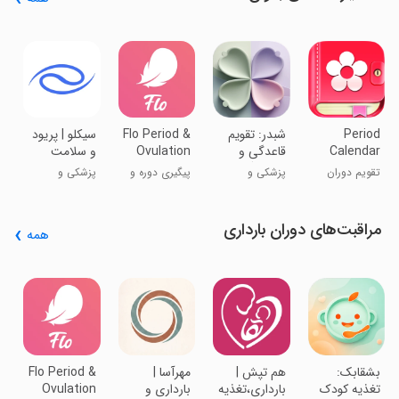
Period
‏‏شبدر: تقویم
Flo Period &
‏سیکلو | پریود
‏
Calendar
قاعدگی و
Ovulation
و سلامت
پ
Period
تخمک‌گذاری
Tracker
زنان
و
تقویم دوران
پزشکی و
پیگیری دوره و
پزشکی و
م
Tracker
زنان
ب
قاعدگی
سلامت
تخمک‌گذاری
سلامت
و
فلو
مراقبت‌های دوران بارداری
همه
y
y
r
ب
پ
‏‏‏بشقابک:
‏‏‏هم تپش |
‏مهرآسا |
Flo Period &
تغذیه کودک
بارداری،تغذیه
بارداری و
Ovulation