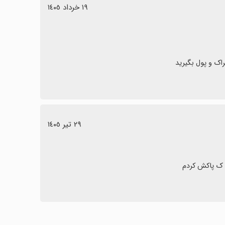
١٩ خرداد ١٤٠٥
راک و پول بگیرید
٢٩ تیر ١٤٠٥
ن ک پاکش کردم