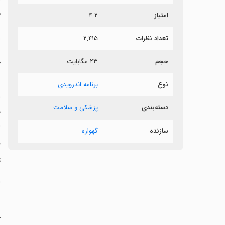
م
امتیاز
۴.۲
د
تعداد نظرات
۲,۴۱۵
حجم
۲۳ مگابایت
ه
ب
نوع
برنامه اندرویدی
ا
دسته‌بندی
پزشکی و سلامت
د
ا
سازنده
گهواره
گ
ت
ا
ش
ح