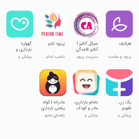
رایگان
قاعدگی و
بارداری
سلامت
پریودی
هرلایف
سیکل آنالیز |
پریود تایم
گهواره:
آنالیز قاعدگی
بارداری و
و سلامت
کودک
پریود و سلامت
مدیریت پریود
تناسب اندام
پزشکی و
زنان
و باروری
سلامت
یک زن :
بامانو بارداری،
مادرانه | کوله
تقویم
مادر و کودک
پشتی بارداری
قاعدگی،
پزشکی و
پزشکی و
راهنمای جامع
بارداری و
سلامت
سلامت
بارداری
شیردهی