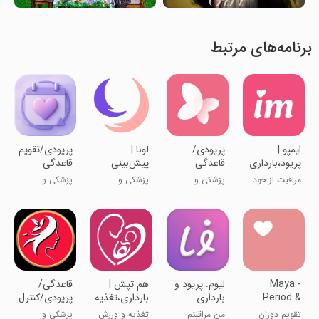
برنامه‌های مرتبط
‏‏‏‏‏ایمپو |
پریودی/
لونا |
‏پریودی/تقویم
پریود،بارداری
قاعدگی
پیش‌بینی
قاعدگی
و سلامت
پریود و
مراقبت از خود
پزشکی و
پزشکی و
پزشکی و
بانوان
تخمک‌گذاری
و رابطه
سلامت
سلامت
سلامت
Maya -
‏‏‏‏‏لیوم: پریود و
‏‏‏هم تپش |
قاعدگی/
Period &
بارداری
بارداری،تغذیه
پریودی/کنترل
Health
و ورزش
بارداری
تقویم دوران
من مراقبتم
تغذیه و ورزش
پزشکی و