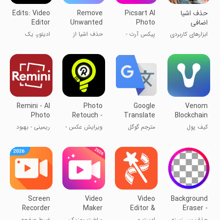
حذف اشیا
Picsart AI
Remove
Edits: Video
اضافی
Photo
Unwanted
Editor
Object
Editor,
ابزارهای کاربردی
پیکس آرت -
حذف اشیا از
ادیتور، یک
Video
ادیت عکس و
تصویر
اپلیکیشن
فیلم
اینستاگرام
Remini - AI
Photo
Google
Venom
Photo
Retouch -
Translate
Blockchain
Enhancer
AI Remove
Wallet
کیف پول
مترجم گوگل
ویرایش عکس -
ریمینی - بهبود
Unwanted
بلاکچین ونوم
حذف اشیاء
کیفیت عکس
Objects
ناخواسته با
هوش مصنوعی
Screen
Video
Video
Background
Recorder
Maker
Editor &
Eraser -
Video
Music
Maker
Remove BG
حذف پس‌زمینه
ادیت و
ساخت موزیک
ضبط صفحه