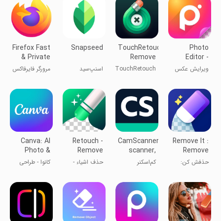
Firefox Fast
Snapseed
TouchRetouch:
Photo
& Private
Remove
Editor -
Browser
Objects
Polish
ویرایش عکس
TouchRetouch:
اسنپ‌سید
مرورگر فایرفاکس
حذف اشیاء
Canva: AI
Retouch -
CamScanner-
Remove It :
Photo &
Remove
scanner,
Remove
Video
Objects
PDF maker
Objects
حذفش کن:
کم‌اسکنر
حذف اشیاء -
کانوا - طراحی
Editor
حذف اشیا
ویرایشگر عکس
لوگو و پوستر