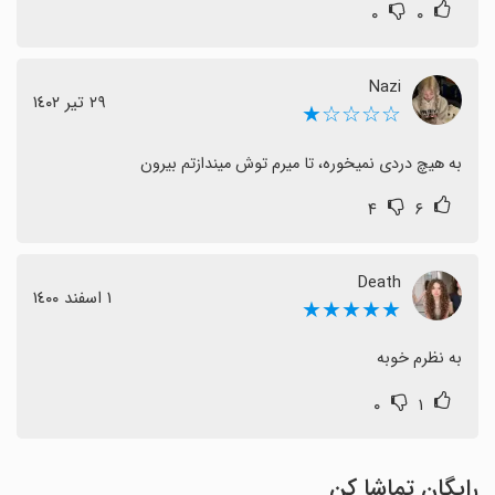
۰
۰
Nazi
٢٩ تیر ١٤٠٢
☆☆☆☆★
به هیچ دردی نمیخوره، تا میرم توش میندازتم بیرون
۴
۶
‎Death
١ اسفند ١٤٠٠
★★★★★
به نظرم خوبه
۰
۱
رایگان تماشا کن