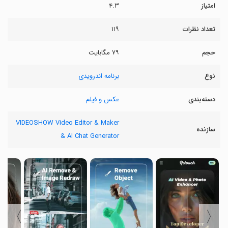
امتیاز
۴.۳
تعداد نظرات
۱۱۹
حجم
۷۹ مگابایت
نوع
برنامه اندرویدی
دسته‌بندی
عکس و فیلم
VIDEOSHOW Video Editor & Maker
سازنده
& AI Chat Generator
〉
〈